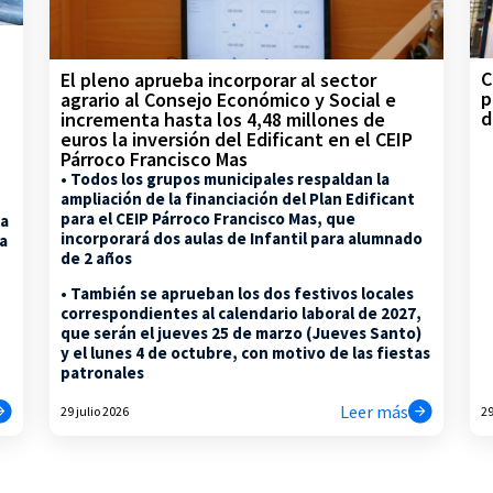
C
El pleno aprueba incorporar al sector
p
agrario al Consejo Económico y Social e
d
incrementa hasta los 4,48 millones de
euros la inversión del Edificant en el CEIP
Párroco Francisco Mas
• Todos los grupos municipales respaldan la
ampliación de la financiación del Plan Edificant
para el CEIP Párroco Francisco Mas, que
la
incorporará dos aulas de Infantil para alumnado
na
de 2 años
• También se aprueban los dos festivos locales
correspondientes al calendario laboral de 2027,
que serán el jueves 25 de marzo (Jueves Santo)
y el lunes 4 de octubre, con motivo de las fiestas
patronales
Leer más
29 julio 2026
29