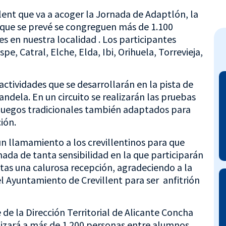
llent que va a acoger la Jornada de Adaptlón, la
a que se prevé se congreguen más de 1.100
s en nuestra localidad . Los participantes
pe, Catral, Elche, Elda, Ibi, Orihuela, Torrevieja,
 actividades que se desarrollarán en la pista de
andela. En un circuito se realizarán las pruebas
 juegos tradicionales también adaptados para
ión.
un llamamiento a los crevillentinos para que
ada de tanta sensibilidad en la que participarán
stas una calurosa recepción, agradeciendo a la
el Ayuntamiento de Crevillent para ser anfitrión
 de la Dirección Territorial de Alicante Concha
lizará a más de 1.200 personas entre alumnos,