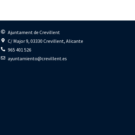
s
Ajuntament de Crevillent
C/ Major 9, 03330 Crevillent, Alicante
965 401 526
ayuntamiento@crevillent.es