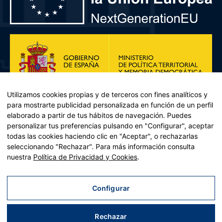
Utilizamos cookies propias y de terceros con fines analíticos y
para mostrarte publicidad personalizada en función de un perfil
elaborado a partir de tus hábitos de navegación. Puedes
personalizar tus preferencias pulsando en "Configurar", aceptar
todas las cookies haciendo clic en "Aceptar", o rechazarlas
seleccionando "Rechazar". Para más información consulta
Plan de Recuperación, Transformación y Resiliencia – Financiado por
nuestra
Política de Privacidad y Cookies
.
la Unión Europea << Next Generation EU>> Mecanismo de
Recuperación y resiliencia, establecido por el Reglamento (UE)
2021/241 del Parlamento Europeo y del Consejo, de 12 de febrero
Configurar
de 2021. Componente 11, Inversión 2 del PRTR gestionado por el
Ministerio de Política territorial.
Rechazar