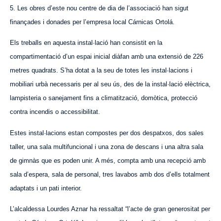
5. Les obres d’este nou centre de dia de l’associació han sigut
finançades i donades per l’empresa local
Cárnicas
Ortolá.
Els treballs en
aquesta
instal·lació han consistit en la
compartimentació d’un espai inicial diàfan amb una extensió de 226
metres quadrats. S’ha dotat a la seu de totes les instal·lacions i
mobiliari urbà necessaris per al seu ús, des de la instal·lació elèctrica,
lampisteria o sanejament fins a climatització, domòtica, protecció
contra incendis o accessibilitat.
Estes instal·lacions estan compostes per dos despatxos, dos sales
taller, una sala multifuncional i una zona de descans i una altra sala
de gimnàs que es poden unir. A més, compta amb una recepció amb
sala d’espera, sala de personal, tres lavabos amb dos d’ells totalment
adaptats i un pati interior.
L’alcaldessa Lourdes Aznar ha ressaltat “l’acte de gran generositat per