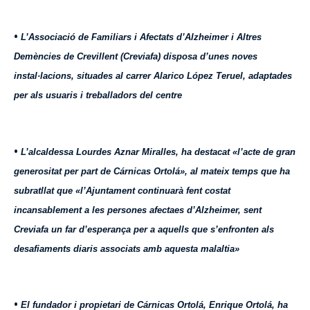
•
L’Associació de Familiars i Afectats d’Alzheimer i Altres
Demències de Crevillent (Creviafa) disposa d’unes noves
instal·lacions, situades al carrer Alarico López Teruel, adaptades
per als usuaris i treballadors del centre
•
L’alcaldessa Lourdes Aznar Miralles, ha destacat «l’acte de gran
generositat per part de Cárnicas Ortolá», al mateix temps que ha
subratllat que «l’Ajuntament continuarà fent costat
incansablement a les persones afectaes d’Alzheimer, sent
Creviafa un far d’esperança per a aquells que s’enfronten als
desafiaments diaris associats amb aquesta malaltia»
•
El fundador i propietari de Cárnicas Ortolá, Enrique Ortolá, ha