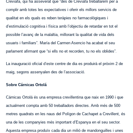
Creviafa, qui ha asseverat que “des de Creviafa treballarem per a
complir amb totes les expectatives i oferir els millors servicis de
qualitat en els quals es reben teràpies no farmacològiques i
d’estimulació cognitiva i física amb l’objectiu de retardar en tot el
possible l’avanç de la malaltia, millorant la qualitat de vida dels
usuaris i familiars”. María del Carmen Asencio ha acabat el seu
parlament afirmant que “si ells no et recorden, tu no els oblides”.
La inauguració oficial d’este centre de dia es produirà el pròxim 2 de
maig, segons assenyalen des de l’associació.
Sobre
Cárnicas
Ortolá
C
árnicas
Ortolá és una empresa crevillentina que naix en 1990 i que
actualment compta amb 50 treballadors directes. Amb més de 500
metres quadrats en les naus del Polígon de Cachapet a Crevillent, és
una de les companyies més important d’Espanya en el seu sector.
Aquesta
empresa produïx cada dia un milió de mandonguilles i unes