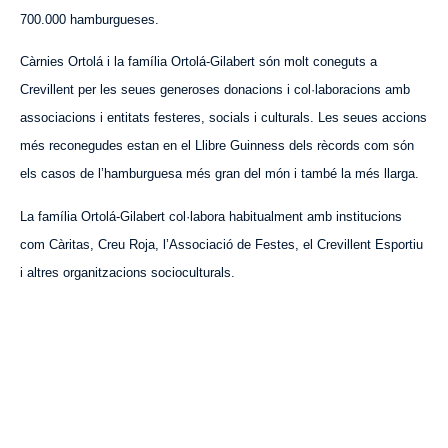
700.000 hamburgueses.
Càrnies Ortolá i la família Ortolá-Gilabert són molt coneguts a
Crevillent per les seues generoses donacions i col·laboracions amb
associacions i entitats festeres, socials i culturals. Les seues accions
més reconegudes estan en el Llibre Guinness dels rècords com són
els casos de l’hamburguesa més gran del món i també la més llarga.
La família Ortolá-Gilabert col·labora habitualment amb institucions
com Càritas, Creu Roja, l’Associació de Festes, el Crevillent Esportiu
i altres organitzacions socioculturals.