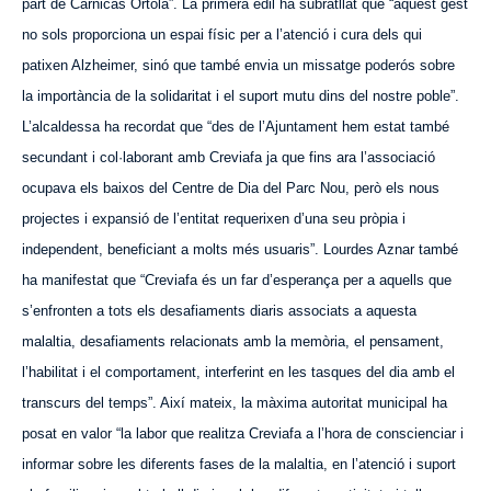
part de C
árnicas
Ortolá”. La primera edil ha subratllat que “
aquest
gest
no sols proporciona un espai físic per a l’atenció i cura dels qui
patixen Alzheimer, sinó que també envia un missatge poderós sobre
la importància de la solidaritat i el suport mutu dins del nostre poble”.
L’alcaldessa ha recordat que “des de l’Ajuntament hem estat també
secundant i col·laborant amb Creviafa ja que fins ara l’associació
ocupava els baixos del
C
entre de Dia del Parc Nou, però els nous
projectes i expansió de l’entitat requerixen d’una seu pròpia i
independent, beneficiant a molts més usuaris”. Lourdes Aznar també
ha manifestat que “Creviafa és un far d’esperança per a aquells que
s’enfronten a tots els desafiaments diaris associats a
aquesta
malaltia, desafiaments relacionats amb la memòria, el pensament,
l’habilitat i el comportament, interferint en les tasques del dia amb el
transcurs del temps”. Així mateix, la màxima autoritat municipal ha
posat en valor “la labor que realitza Creviafa a l’hora de conscienciar i
informar sobre les diferents fases de la malaltia, en l’atenció i suport