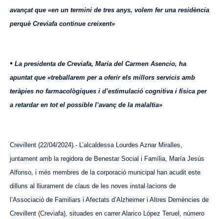
avançat que «en un termini de tres anys, volem fer una residència
perquè Creviafa continue creixent»
•
La presidenta de Creviafa, María del Carmen Asencio, ha
apuntat que «treballarem per a oferir els millors servicis amb
teràpies no farmacològiques i d’estimulació cognitiva i física per
a retardar en tot el possible l’avanç de la malaltia»
Crevillent (22/04/2024).- L’alcaldessa Lourdes Aznar Miralles,
juntament amb la regidora de Benestar Social i Família, María Jesús
Alfonso, i més membres de la corporació municipal han acudit este
dilluns al lliurament de claus de les noves instal·lacions de
l’Associació de Familiars i Afectats d’Alzheimer i Altres Demències de
Crevillent (Creviafa), situades en carrer Alarico López Teruel, número