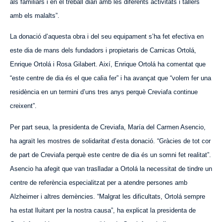
als familiars i en el treball diari amb les diferents activitats i tallers
amb els malalts”.
La donació d’
aquesta
obra i del seu equipament s’ha fet efectiva en
este dia de mans dels fundadors i propietaris de C
arnicas
Ortolá,
Enrique Ortolá i Rosa Gilabert. Així, Enrique Ortolá ha comentat que
“este centre de dia és el que calia fer” i ha avançat que “volem fer una
residència en un termini d’uns tres anys perquè Creviafa continue
creixent”.
Per part seua, la presidenta de Creviafa, María del Carmen Asencio,
ha agraït les mostres de solidaritat d’esta donació. “Gràcies de tot cor
de part de Creviafa perquè este centre de dia és un somni fet realitat”.
Asencio ha afegit que van traslladar a Ortolá la necessitat de tindre un
centre de referència especialitzat per a atendre persones amb
Alzheimer i altres demències. “Malgrat les dificultats, Ortolá sempre
ha estat lluitant per la nostra causa”, ha explicat la presidenta de