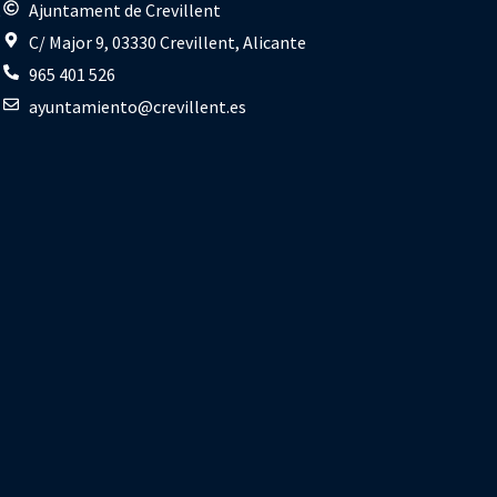
s
Ajuntament de Crevillent
C/ Major 9, 03330 Crevillent, Alicante
965 401 526
ayuntamiento@crevillent.es