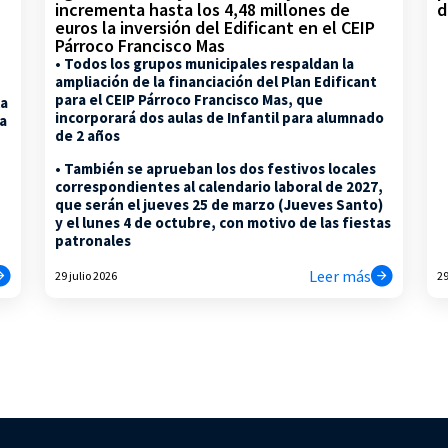
d
incrementa hasta los 4,48 millones de
euros la inversión del Edificant en el CEIP
Párroco Francisco Mas
• Todos los grupos municipales respaldan la
ampliación de la financiación del Plan Edificant
para el CEIP Párroco Francisco Mas, que
la
incorporará dos aulas de Infantil para alumnado
na
de 2 años
• También se aprueban los dos festivos locales
correspondientes al calendario laboral de 2027,
que serán el jueves 25 de marzo (Jueves Santo)
y el lunes 4 de octubre, con motivo de las fiestas
patronales
Leer más
29 julio 2026
29