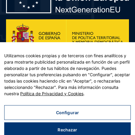
Utilizamos cookies propias y de terceros con fines analíticos y
para mostrarte publicidad personalizada en función de un perfil
elaborado a partir de tus hábitos de navegación. Puedes
personalizar tus preferencias pulsando en "Configurar", aceptar
todas las cookies haciendo clic en "Aceptar", o rechazarlas
seleccionando "Rechazar". Para más información consulta
Plan de Recuperación, Transformación y Resiliencia – Financiado por
nuestra
Política de Privacidad y Cookies
.
la Unión Europea << Next Generation EU>> Mecanismo de
Recuperación y resiliencia, establecido por el Reglamento (UE)
2021/241 del Parlamento Europeo y del Consejo, de 12 de febrero
Configurar
de 2021. Componente 11, Inversión 2 del PRTR gestionado por el
Ministerio de Política territorial.
Rechazar