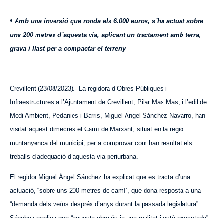
•
Amb una inversió que ronda els 6.000 euros, s´ha actuat sobre
uns 200 metres d´aquesta via, aplicant un tractament amb terra,
grava i llast per a compactar el terreny
Crevillent (23/08/2023).- La regidora d’Obres Públiques i
Infraestructures a l’Ajuntament de Crevillent, Pilar Mas Mas, i l’edil de
Medi Ambient, Pedanies i Barris, Miguel Ángel Sánchez Navarro, han
visitat aquest dimecres el Camí de Mar
x
ant, situat en la regió
muntanyenca del municipi, per a comprovar com han resultat els
treballs d’adequació d’aquesta via periurbana.
El regidor Miguel Ángel Sánchez ha explicat que es tracta d’una
actuació, “sobre uns 200 metres de camí”, que dona resposta a una
“demanda dels veïns després d’anys durant la passada legislatura”.
Sánchez explica que “aquesta obra és ja una realitat i està executada”