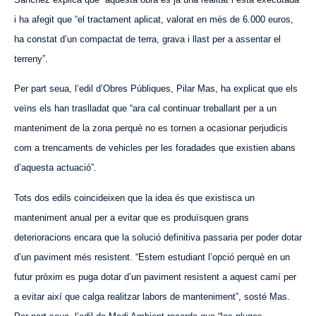
i ha afegit que “el tractament aplicat, valorat en més de 6.000 euros,
ha constat d’un compactat de terra, grava i llast per a assentar el
terreny”.
Per part seua, l’edil d’Obres Públiques, Pilar Mas, ha explicat que els
veïns els han traslladat que “ara cal continuar treballant per a un
manteniment de la zona perquè no es tornen a ocasionar perjudicis
com a trencaments de vehicles per les foradades que existien abans
d’aquesta actuació”.
Tots dos edils coincideixen que la idea és que existisca un
manteniment anual per a evitar que es produïsquen grans
deterioracions encara que la solució definitiva passaria per poder dotar
d’un paviment més resistent. “Estem estudiant l’opció perquè en un
futur pròxim es puga dotar d’un paviment resistent a aquest camí per
a evitar així que calga realitzar labors de manteniment”, sosté Mas.