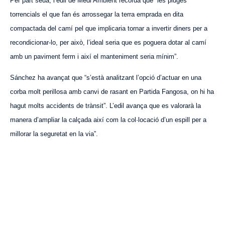
Per part seua, l’edil de Medi Ambient recorda que “les pluges
torrencials el que fan és arrossegar la terra emprada en dita
compactada del camí pel que implicaria tornar a invertir diners per a
recondicionar-lo, per això, l’ideal seria que es poguera dotar al camí
amb un paviment ferm i així el manteniment seria mínim”.
Sánchez ha avançat que “s’està analitzant l’opció d’actuar en una
corba molt perillosa amb canvi de rasant en Partida Fangosa, on hi ha
hagut molts accidents de trànsit”. L’edil avança que es valorarà la
manera d’ampliar la calçada així com la col·locació d’un espill per a
millorar la seguretat en la via”.