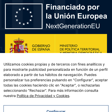
Utilizamos cookies propias y de terceros con fines analíticos y
para mostrarte publicidad personalizada en función de un perfil
elaborado a partir de tus hábitos de navegación. Puedes
personalizar tus preferencias pulsando en "Configurar", aceptar
todas las cookies haciendo clic en "Aceptar", o rechazarlas
seleccionando "Rechazar". Para más información consulta
Plan de Recuperación, Transformación y Resiliencia – Financiado por
nuestra
Política de Privacidad y Cookies
.
la Unión Europea << Next Generation EU>> Mecanismo de
Recuperación y resiliencia, establecido por el Reglamento (UE)
2021/241 del Parlamento Europeo y del Consejo, de 12 de febrero
Configurar