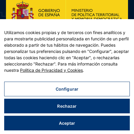
Utilizamos cookies propias y de terceros con fines analíticos y
para mostrarte publicidad personalizada en función de un perfil
elaborado a partir de tus hábitos de navegación. Puedes
personalizar tus preferencias pulsando en "Configurar", aceptar
todas las cookies haciendo clic en "Aceptar", o rechazarlas
seleccionando "Rechazar". Para más información consulta
Plan de Recuperación, Transformación y Resiliencia – Financiado por
nuestra
Política de Privacidad y Cookies
.
la Unión Europea << Next Generation EU>> Mecanismo de
Recuperación y resiliencia, establecido por el Reglamento (UE)
2021/241 del Parlamento Europeo y del Consejo, de 12 de febrero
Configurar
de 2021. Componente 11, Inversión 2 del PRTR gestionado por el
Ministerio de Política territorial.
Rechazar
Aviso legal
|
Política de privacidad
|
Política de cookies
|
Accesibilidad
|
Mapa web
| Desarrollado por
Tres
tristes
tigres
Aceptar