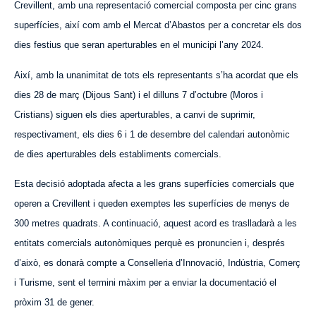
Crevillent, amb una representació comercial composta per cinc grans
superfícies, així com amb el Mercat d’
Abastos
per a concretar els dos
dies festius que seran aperturables en el municipi l’any 2024.
Així, amb la unanimitat de tots els representants s’ha acordat que els
dies 28 de març (Dijous Sant) i el dilluns 7 d’octubre (Moros i
Cristians) siguen els dies aperturables, a canvi de suprimir,
respectivament, els dies 6 i 1 de desembre del calendari autonòmic
de dies aperturables dels establiments comercials.
Esta decisió adoptada afecta a les grans superfícies comercials que
operen a Crevillent i queden exemptes les superfícies de menys de
300 metres quadrats. A continuació,
aquest
acord es traslladarà a les
entitats comercials autonòmiques perquè es pronuncien i, després
d’això, es donarà compte a Conselleria d’Innovació, Indústria, Comerç
i Turisme, sent el termini màxim per a enviar la documentació el
pròxim 31 de gener.