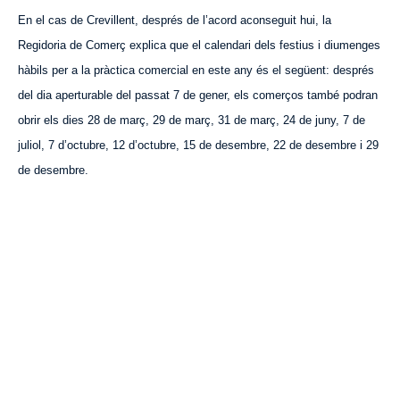
En el cas de Crevillent, després de l’acord aconseguit hui, la
Regidoria de Comerç explica que el calendari dels festius i diumenges
hàbils per a la pràctica comercial en este any és el següent: després
del dia aperturable del passat 7 de gener, els comerços també podran
obrir els dies 28 de març, 29 de març, 31 de març, 24 de juny, 7 de
juliol, 7 d’octubre, 12 d’octubre, 15 de desembre, 22 de desembre i 29
de desembre.
VISITA CREVILLENT