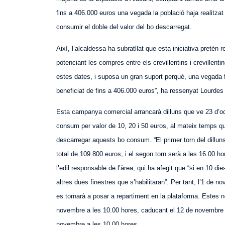
fins a 406.000 euros una vegada la població haja realitza
consumir el doble del valor del bo descarregat.
Així, l’alcaldessa ha subratllat que esta iniciativa
pretén r
potenciant les compres entre els crevillentins i crevillent
estes dates, i suposa un gran suport perquè, una vegada 
beneficiat de fins a 406.000 euros”, ha ressenyat Lourdes
Esta campanya comercial arrancarà dilluns que ve 23 d’oc
consum per valor de 10, 20 i 50 euros, al mateix temps qu
descarregar aquests bo consum. “El primer torn del dilluns
total de 109.800 euros; i el segon torn serà a les 16.00 
l’edil responsable de l’àrea, qui ha afegit que “si en 10 d
altres dues finestres que s’habilitaran”. Per tant, l’1 de
es tornarà a posar a repartiment en la plataforma. Estes 
novembre a les 10.00 hores, caducant el 12 de novembre a 
novembre a les 10.00 hores.