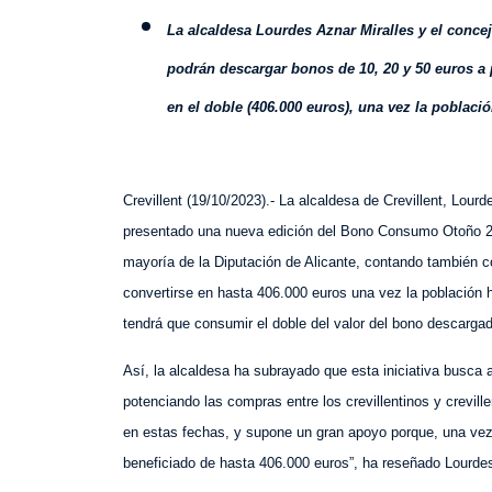
L
a alcaldesa Lourdes Aznar Miralles y el conce
podrán descargar bonos de 10, 20 y 50 euros a p
en el doble (406.000 euros), una vez la poblac
Crevillent (
1
9
/
10
/2023).- La alcaldesa de Crevillent, Lourd
presentado una nueva edición del Bono Consumo Otoño 2
mayoría de la Diputación de Alicante, contando también c
convertirse en hasta 406.000 euros una vez la población 
tendrá que
consumir
el doble
del valor
del bono descargad
Así, la alcaldesa ha subrayado que esta iniciativa busca
potenciando las compras entre los crevillentinos y crevill
en estas fechas, y supone un gran apoyo porque, una vez 
beneficiado de hasta 406.000 euros”, ha reseñado Lourde