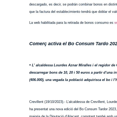
descargado, es decir, se podrán combinar bonos en distint
que la factura del establecimiento tendrá que doblar el va
La web habilitada para la retirada de bonos consumo es
w
Comerç activa el Bo Consum Tardo 2023
•
L’ alcaldessa Lourdes Aznar Miralles i el regidor d
descarregar bons de 10, 20 i 50 euros a partir d’una i
(406.000), una vegada la població adquirisca el bo i l
Crevillent (
19
/
10
/2023).- L’alcaldessa de Crevillent, Lo
urd
ha presentat una nova edició del Bo Consum Tardor 2023, 
majoria de la Diputació d’Alacant, comptant també amb u