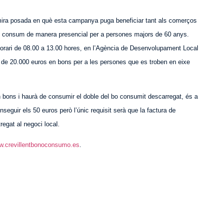
 mira posada en què esta campanya puga beneficiar tant als comerços
ns consum de manera presencial per a persones majors de 60 anys.
 horari de 08.00 a 13.00 hores, en l’Agència de Desenvolupament Local
al de 20.000 euros en bons per a les persones que es troben en eixe
 bons i haurà de consumir el doble del bo consumit descarregat, és a
seguir els 50 euros però l’únic requisit serà que la factura de
regat al negoci local.
.crevillentbonoconsumo.es
.