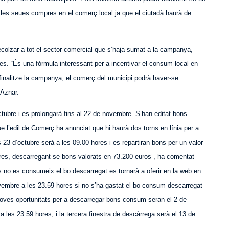
t les seues compres en el comerç local ja que el ciutadà haurà de
ecolzar
a tot el sector comercial que s’haja sumat a la campanya,
ines. “És una fórmula interessant per a incentivar el consum local en
finalitze la campanya, el comerç del municipi podrà haver-se
 Aznar.
tubre i es prolongarà fins al 22 de novembre. S’han editat bons
e l’edil de Comerç ha anunciat que hi haurà dos torns en línia per a
 23 d’octubre serà a les 09.00 hores i es repartiran bons per un valor
hores, descarregant-se bons valorats en 73.200 euros”, ha comentat
ies no es consumeix el bo descarregat es tornarà a oferir en la web en
 novembre a les 23.59 hores si no s’ha gastat el bo consum descarregat
noves oportunitats per a descarregar bons consum seran el 2 de
les 23.59 hores, i la tercera finestra de descàrrega serà el 13 de