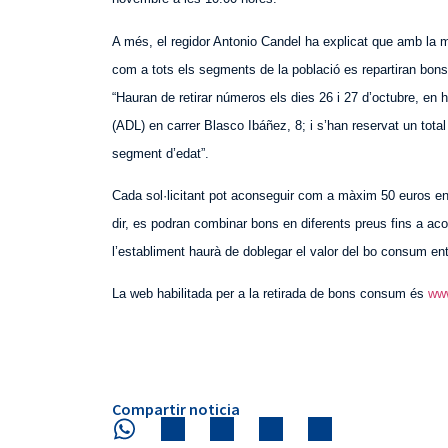
A més, el regidor Antonio Candel ha explicat que amb la
com a tots els segments de la població es repartiran bo
“Hauran de retirar números els dies 26 i 27 d’octubre, en
(ADL) en carrer Blasco Ibáñez, 8; i s’han reservat un tot
segment d’edat”.
Cada sol·licitant pot aconseguir com a màxim 50 euros en
dir, es podran combinar bons en diferents preus fins a acon
l’establiment haurà de doblegar el valor del bo consum ent
La web habilitada per a la retirada de bons consum és
www
Compartir noticia