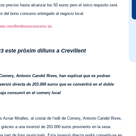
os precios hasta alcanzar los 50 euros pero el único requisito será
lor del bono consumo entregado al negocio local.
ww.crevillentbonoconsumo.es
.
 este pròxim dilluns a Crevillent
e Comerç, Antonio Candel Rives, han explicat que es podran
nversió directa de 203.000 euros que es convertirà en el doble
’haja consumit en el comerç local
es
Aznar Miralles, al costat de l’edil de Comerç, Antonio Candel Rives,
gràcies a una inversió de 203.000 euros provinents en la seua
n
a part
de fons municipals. Esta inversió directa podrà convertir-se en