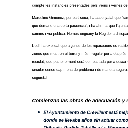
compte les instàncies presentades pels veïns i veïnes de
Marcelino Giménez, per part seua, ha assenyalat que “són 
que demane una certa paciència”, i ha afirmat que l’ajunta
camins i via pública. Només enguany la Regidoria d’Espa
L’edil ha explicat que algunes de les reparacions es realit
zones que mostren el terreny més irregular per a després 
reciclat, que posteriorment serà compactada per a deixar
circular sense cap mena de problema i de manera segura. Me
seguretat.
Comienzan las obras de adecuación y r
El Ayuntamiento de Crevillent está me
donde se llevaba años sin actuar como
Orihuela, Partida Tahúlla y La Magrane