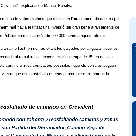
 Crevillent”, explica José Manuel Penalva.
molts els veïns i veïnes que sol·liciten l’arranjament de camins pel
ment mai havia realitzat una inversió tan gran per a arranjaments de
is Públics ha dedicat més de 200.000 euros a aquest efecte.
zaran amb llast, primer rastellant les calçades per a igualar aquelles
procedir al remullat i a l’abocament d’una capa de 15 cm de llast
 els camins el més compactes possibles i que els vehicles puguen
ntre que els ja asfaltats es reasfaltaran per a millorar-ne la
easfaltado de caminos en Crevillent
jorando con zahorra y reasfaltando caminos y zonas
 son Partida del Derramador, Camino Viejo de
ra, el Camino de Los Magros y el último tramo de la