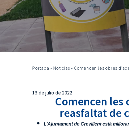
Portada
»
Noticias
»
Comencen les obres d’adeq
13 de julio de 2022
Comencen les o
reasfaltat de 
L’Ajuntament de Crevillent està milloran