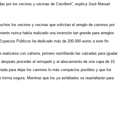
as por los vecinos y vecinas de Crevillent”, explica José Manuel
chos los vecinos y vecinas que solicitan el arreglo de caminos por
amiento nunca había realizado una inversión tan grande para arreglos
 Espacios Públicos ha dedicado más de 200.000 euros a este fin.
 realizarse con zahorra, primero rastrillando las calzadas para igualar
ra después proceder al remojado y al abocamiento de una capa de 15
tada para dejar los caminos lo más compactos posibles y que los
e forma segura. Mientras que los ya asfaltados se reasfaltarán para