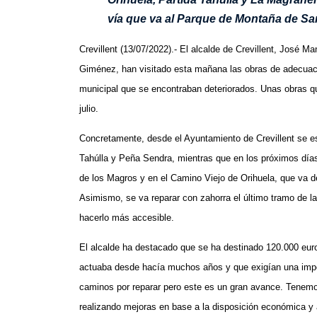
vía que va al Parque de Montaña de S
Crevillent (13/07/2022).- El alcalde de Crevillent, José M
Giménez, han visitado esta mañana las obras de adecuaci
municipal que se encontraban deteriorados. Unas obras q
julio.
Concretamente, desde el Ayuntamiento de Crevillent se e
Tahúlla y Peña Sendra, mientras que en los próximos día
de los Magros y en el Camino Viejo de Orihuela, que va de
Asimismo, se va reparar con zahorra el último tramo de l
hacerlo más accesible.
El alcalde ha destacado que se ha destinado 120.000 euro
actuaba desde hacía muchos años y que exigían una imp
caminos por reparar pero este es un gran avance. Tenemo
realizando mejoras en base a la disposición económica y 