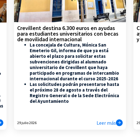
Crevillent destina 6.300 euros en ayudas
C
para estudiantes universitarios con becas
a
de movilidad internacional
y
La concejala de Cultura, Mónica San
Emeterio Gil, informa de que ya está
abierto el plazo para solicitar estas
subvenciones dirigidas al alumnado
universitario de Crevillent que haya
participado en programas de intercambio
o
internacional durante el curso 2025-2026
Las solicitudes podrán presentarse hasta
el próximo 28 de agosto a través del
,
Registro General o de la Sede Electrónica
)
del Ayuntamiento
as
Leer más
29 julio 2026
29