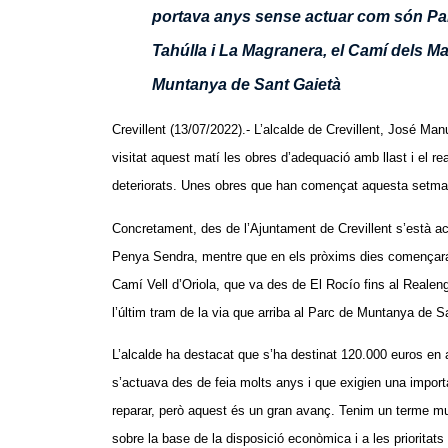
portava anys sense actuar com són Part
Tahúlla i La Magranera, el Camí dels Mag
Muntanya de Sant Gaietà
Crevillent (13/07/2022).- L’alcalde de Crevillent, José Ma
visitat aquest matí les obres d’adequació amb llast i el r
deteriorats. Unes obres que han començat aquesta setmana
Concretament, des de l’Ajuntament de Crevillent s’està ac
Penya Sendra, mentre que en els pròxims dies començaran
Camí Vell d’Oriola, que va des de El Rocío fins al Realengo
l’últim tram de la via que arriba al Parc de Muntanya de 
L’alcalde ha destacat que s’ha destinat 120.000 euros en
s’actuava des de feia molts anys i que exigien una impor
reparar, però aquest és un gran avanç. Tenim un terme muni
sobre la base de la disposició econòmica i a les prioritat