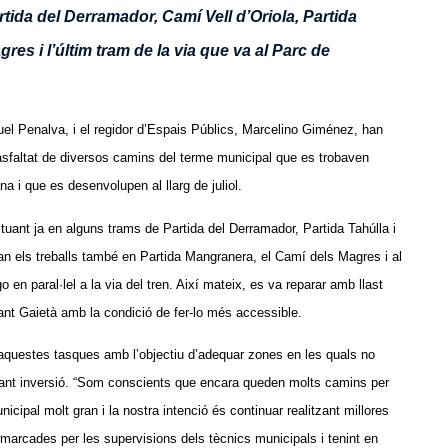
ida del Derramador, Camí Vell d’Oriola, Partida
res i l’últim tram de la via que va al Parc de
nuel Penalva, i el regidor d’Espais Públics, Marcelino Giménez, han
easfaltat de diversos camins del terme municipal que es trobaven
 i que es desenvolupen al llarg de juliol.
tuant ja en alguns trams de Partida del Derramador, Partida Tahúlla i
 els treballs també en Partida Mangranera, el Camí dels Magres i al
 en paral·lel a la via del tren. Així mateix, es va reparar amb llast
Sant Gaietà amb la condició de fer-lo més accessible.
 aquestes tasques amb l’objectiu d’adequar zones en les quals no
tant inversió. “Som conscients que encara queden molts camins per
cipal molt gran i la nostra intenció és continuar realitzant millores
s marcades per les supervisions dels tècnics municipals i tenint en