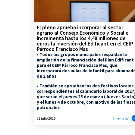
El pleno aprueba incorporar al sector
agrario al Consejo Económico y Social e
incrementa hasta los 4,48 millones de
euros la inversión del Edificant en el CEIP
Párroco Francisco Mas
• Todos los grupos municipales respaldan la
ampliación de la financiación del Plan Edificant
para el CEIP Párroco Francisco Mas, que
incorporará dos aulas de Infantil para alumnad
de 2 años
• También se aprueban los dos festivos locales
correspondientes al calendario laboral de 2027
que serán el jueves 25 de marzo (Jueves Santo
y el lunes 4 de octubre, con motivo de las fiest
patronales
Leer más
29 julio 2026