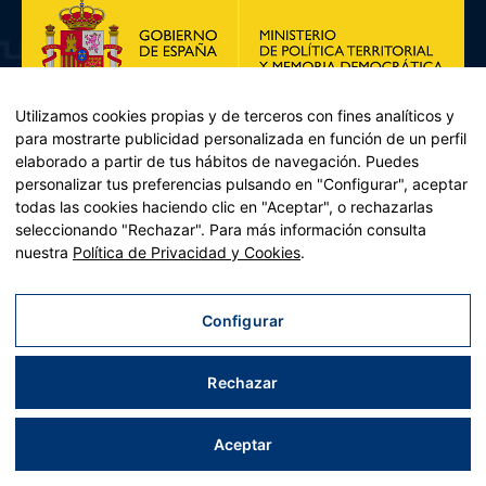
Utilizamos cookies propias y de terceros con fines analíticos y
para mostrarte publicidad personalizada en función de un perfil
elaborado a partir de tus hábitos de navegación. Puedes
personalizar tus preferencias pulsando en "Configurar", aceptar
todas las cookies haciendo clic en "Aceptar", o rechazarlas
seleccionando "Rechazar". Para más información consulta
Plan de Recuperación, Transformación y Resiliencia – Financiado por
nuestra
Política de Privacidad y Cookies
.
la Unión Europea << Next Generation EU>> Mecanismo de
Recuperación y resiliencia, establecido por el Reglamento (UE)
2021/241 del Parlamento Europeo y del Consejo, de 12 de febrero
Configurar
de 2021. Componente 11, Inversión 2 del PRTR gestionado por el
Ministerio de Política territorial.
Rechazar
Aviso legal
|
Política de privacidad
|
Política de cookies
|
Accesibilidad
|
Mapa web
| Desarrollado por
Tres
tristes
tigres
Aceptar