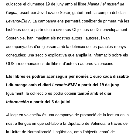
quioscos el diumenge 19 de juny amb el llibre
Marina i el misteri de
l’aigua
, escrit per Jovi Lozano-Seser, gratuït amb la compra del diari
Levante-EMV
. La campanya ens permetrà conéixer de primera mà les
històries que, a partir d’un o diversos Objectius de Desenvolupament
Sostenible, han imaginat els nostres autors i autores, i van
acompanyades d’un glossari amb la definició de les paraules menys
conegudes; una secció explicativa que amplia la informació sobre els
ODS i recomanacions de llibres d’autors i autores valencians.
Els llibres es podran aconseguir per només 1 euro cada dissabte
i diumenge amb el diari
Levante-EMV
a partir del 19 de juny
.
Igualment, la col·lecció es podrà obtenir
també amb el diari
Información
a partir del 3 de juliol
.
«Llegir en valencià» és una campanya de promoció de la lectura en la
nostra llengua en què col·labora la Diputació de València, a través de
la Unitat de Normalització Lingüística, amb l’objectiu comú de