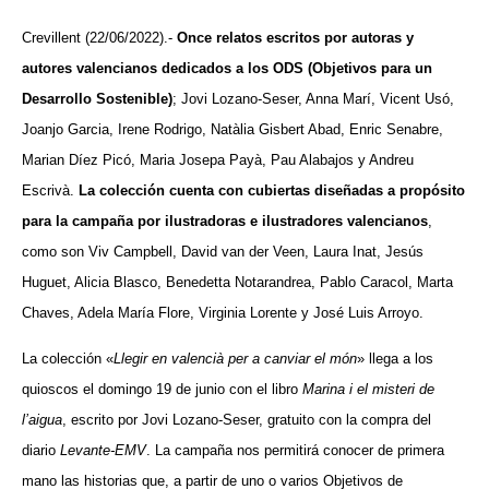
Crevillent (22/06/2022).-
Once relatos escritos por autoras y
autores valencianos dedicados a los ODS (Objetivos para un
Desarrollo Sostenible)
;
Jovi Lozano-Seser, Anna Marí, Vicent Usó,
Joanjo Garcia, Irene Rodrigo, Natàlia Gisbert Abad, Enric Senabre,
Marian Díez Picó, Maria Josepa Payà, Pau Alabajos y Andreu
Escrivà
.
La colección cuenta con cubiertas diseñadas a propósito
para la campaña por ilustradoras e ilustradores valencianos
,
como son
Viv Campbell, David van der Veen, Laura Inat, Jesús
Huguet, Alicia Blasco, Benedetta Notarandrea, Pablo Caracol, Marta
Chaves, Adela María Flore, Virginia Lorente y José Luis Arroyo
.
La colección «
Llegir en valencià per a canviar el món
» llega a los
quioscos el domingo 19 de junio con el libro
Marina i el misteri de
l’aigua
, escrito por Jovi Lozano-Seser, gratuito con la compra del
diario
Levante-EMV
. La campaña nos permitirá conocer de primera
mano las historias que, a partir de uno o varios Objetivos de