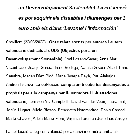
un Desenvolupament Sostenible). La col·lecció
es pot adquirir els dissabtes i diumenges per 1
euro amb els diaris ‘Levante’ i ‘Información’
Crevillent (22/06/2022).-
Onze relats escrits per autores i autors
valencians dedicats als ODS (Objectius per a un
Desenvolupament Sostenible)
; Jovi Lozano-Seser, Anna Marí,
Vicent Usó, Joanjo Garcia, Irene Rodrigo, Natàlia Gisbert Abad, Enric
Senabre, Marian Díez Picó, Maria Josepa Payà, Pau Alabajos i
Andreu Escrivà.
La col·lecció compta amb cobertes dissenyades a
propòsit per a la campanya per il·lustradors i il·lustradores
valencians
, com són Viv Campbell, David van der Veen, Laura Inat,
Jesús Huguet, Alicia Blasco, Benedetta Notarandrea, Pablo Caracol,
Marta Chaves, Adela María Flore, Virginia Lorente i José Luis Arroyo.
La col·lecció «Llegir en valencià per a canviar el món» arriba als