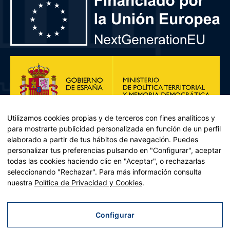
Utilizamos cookies propias y de terceros con fines analíticos y
para mostrarte publicidad personalizada en función de un perfil
elaborado a partir de tus hábitos de navegación. Puedes
personalizar tus preferencias pulsando en "Configurar", aceptar
todas las cookies haciendo clic en "Aceptar", o rechazarlas
seleccionando "Rechazar". Para más información consulta
Plan de Recuperación, Transformación y Resiliencia – Financiado por
nuestra
Política de Privacidad y Cookies
.
la Unión Europea << Next Generation EU>> Mecanismo de
Recuperación y resiliencia, establecido por el Reglamento (UE)
2021/241 del Parlamento Europeo y del Consejo, de 12 de febrero
Configurar
de 2021. Componente 11, Inversión 2 del PRTR gestionado por el