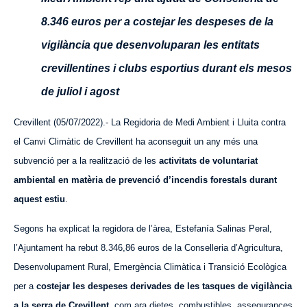
8.346 euros per a costejar les despeses de la
vigilància que desenvoluparan les entitats
crevillentines i clubs esportius durant els mesos
de juliol i agost
Crevillent (05/07/2022).- La Regidoria de Medi Ambient i Lluita contra
el Canvi Climàtic de Crevillent ha aconseguit un any més una
subvenció per a la realització de les
activitats de voluntariat
ambiental en matèria de prevenció d’incendis forestals durant
aquest estiu
.
Segons ha explicat la regidora de l’àrea, Estefanía Salinas Peral,
l’Ajuntament ha rebut 8.346,86 euros de la Conselleria d’Agricultura,
Desenvolupament Rural, Emergència Climàtica i Transició Ecològica
per a
costejar les despeses derivades de les tasques de vigilància
a la serra de Crevillent
, com ara dietes, combustibles, assegurances