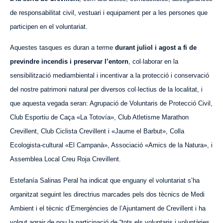
de responsabilitat civil, vestuari i equipament per a les persones que
participen en el voluntariat.
Aquestes tasques es duran a terme
durant juliol i agost a fi de
previndre incendis i preservar l’entorn
, col·laborar en la
sensibilització mediambiental i incentivar a la protecció i conservació
del nostre patrimoni natural per diversos col·lectius de la localitat, i
que aquesta vegada seran: Agrupació de Voluntaris de Protecció Civil,
Club Esportiu de Caça «La Totovía», Club Atletisme Marathon
Crevillent, Club Ciclista Crevillent i «Jaume el Barbut», Colla
Ecologista-cultural «El Campanà», Associació «Amics de la Natura», i
Assemblea Local Creu Roja Crevillent.
Estefanía Salinas Peral ha indicat que enguany el voluntariat s’ha
organitzat seguint les directrius marcades pels dos tècnics de Medi
Ambient i el tècnic d’Emergències de l’Ajuntament de Crevillent i ha
volgut agrair de nou la participació de “tots els voluntaris i voluntàries