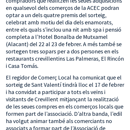
compradors que realitzen les seues adquisicions
en qualsevol dels comerços de la ACEC podran
optar a un dels quatre premis del sorteig,
celebrat amb motiu del dia dels enamorats,
entre els quals s’inclou una nit amb spa i pensió
completa a l’Hotel Bonalba de Mutxamel
(Alacant) del 22 al 23 de febrer. A més també se
sortegen tres sopars per a dos persones en els
restaurants crevillentins Las Palmeras, El Rincón
i Casa Tomás.
El regidor de Comerç Local ha comunicat que el
sorteig de Sant Valentí tindrà lloc el 17 de febrer
i ha convidat a participar a tots els veïns i
visitants de Crevillent mitjançant la realització
de les seues compres en els comerços locals que
formen part de l’associació. D’altra banda, l’edil
ha volgut animar també als comerciants no
associats a formar part de l’Associació de