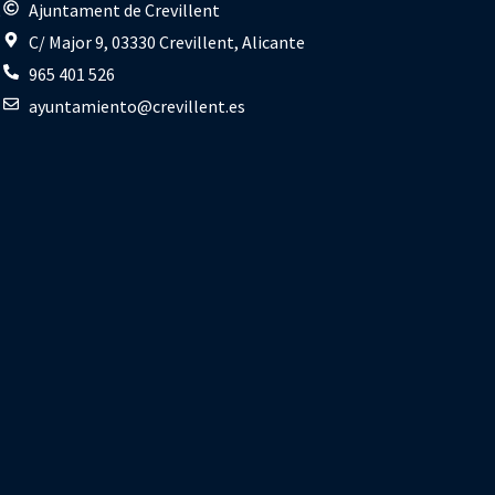
s
Ajuntament de Crevillent
C/ Major 9, 03330 Crevillent, Alicante
965 401 526
ayuntamiento@crevillent.es