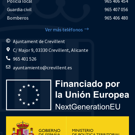
Policía local
965 406 454
Guardia civil
965 407 056
Bomberos
965 406 480
Ver más teléfonos
Ajuntament de Crevillent
C/ Major 9, 03330 Crevillent, Alicante
965 401 526
ayuntamiento@crevillent.es