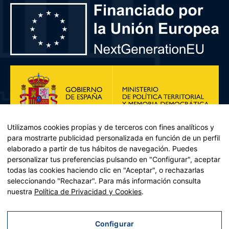
Utilizamos cookies propias y de terceros con fines analíticos y
para mostrarte publicidad personalizada en función de un perfil
elaborado a partir de tus hábitos de navegación. Puedes
personalizar tus preferencias pulsando en "Configurar", aceptar
todas las cookies haciendo clic en "Aceptar", o rechazarlas
seleccionando "Rechazar". Para más información consulta
Plan de Recuperación, Transformación y Resiliencia – Financiado por
nuestra
Política de Privacidad y Cookies
.
la Unión Europea << Next Generation EU>> Mecanismo de
Recuperación y resiliencia, establecido por el Reglamento (UE)
2021/241 del Parlamento Europeo y del Consejo, de 12 de febrero
Configurar