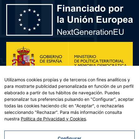
Utilizamos cookies propias y de terceros con fines analíticos y
para mostrarte publicidad personalizada en función de un perfil
elaborado a partir de tus hábitos de navegación. Puedes
personalizar tus preferencias pulsando en "Configurar", aceptar
todas las cookies haciendo clic en "Aceptar", o rechazarlas
seleccionando "Rechazar". Para más información consulta
Plan de Recuperación, Transformación y Resiliencia – Financiado por
nuestra
Política de Privacidad y Cookies
.
la Unión Europea << Next Generation EU>> Mecanismo de
Recuperación y resiliencia, establecido por el Reglamento (UE)
2021/241 del Parlamento Europeo y del Consejo, de 12 de febrero
Configurar