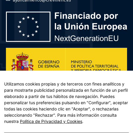
Utilizamos cookies propias y de terceros con fines analíticos y
para mostrarte publicidad personalizada en función de un perfil
elaborado a partir de tus hábitos de navegación. Puedes
personalizar tus preferencias pulsando en "Configurar", aceptar
todas las cookies haciendo clic en "Aceptar", o rechazarlas
seleccionando "Rechazar". Para más información consulta
Plan de Recuperación, Transformación y Resiliencia – Financiado por
nuestra
Política de Privacidad y Cookies
.
la Unión Europea << Next Generation EU>> Mecanismo de
Recuperación y resiliencia, establecido por el Reglamento (UE)