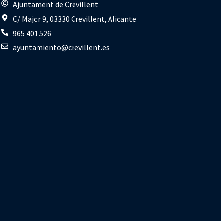
s
Ajuntament de Crevillent
C/ Major 9, 03330 Crevillent, Alicante
965 401 526
ayuntamiento@crevillent.es