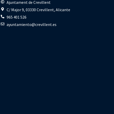
s
Ajuntament de Crevillent
C/ Major 9, 03330 Crevillent, Alicante
965 401 526
ayuntamiento@crevillent.es