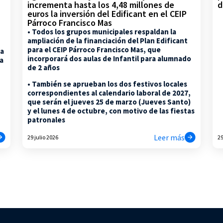
d
incrementa hasta los 4,48 millones de
euros la inversión del Edificant en el CEIP
Párroco Francisco Mas
• Todos los grupos municipales respaldan la
ampliación de la financiación del Plan Edificant
para el CEIP Párroco Francisco Mas, que
la
incorporará dos aulas de Infantil para alumnado
na
de 2 años
• También se aprueban los dos festivos locales
correspondientes al calendario laboral de 2027,
que serán el jueves 25 de marzo (Jueves Santo)
y el lunes 4 de octubre, con motivo de las fiestas
patronales
Leer más
29 julio 2026
29