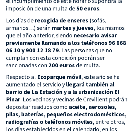
el incumplimiento de este horario supondrá la
imposición de una multa de
50 euros
.
Los días de
recogida de enseres
(sofás,
armarios…) serán
martes y jueves
, los mismos
que el año anterior, siendo
necesario avisar
previamente llamando a los teléfonos 96 668
06 10 y 900 12 18 79
. Las personas que no
cumplan con esta condición podrán ser
sancionadas con
200 euros
de multa.
Respecto al
Ecoparque móvil
, este año se ha
aumentado el servicio y
llegará también al
barrio de La Estación y a la urbanización El
Pinar
. Los vecinos y vecinas de Crevillent podrán
depositar residuos como
aceite, aerosoles,
pilas, baterías, pequeños electrodomésticos,
radiografías o teléfonos móviles
, entre otros,
los días establecidos en el calendario, en los