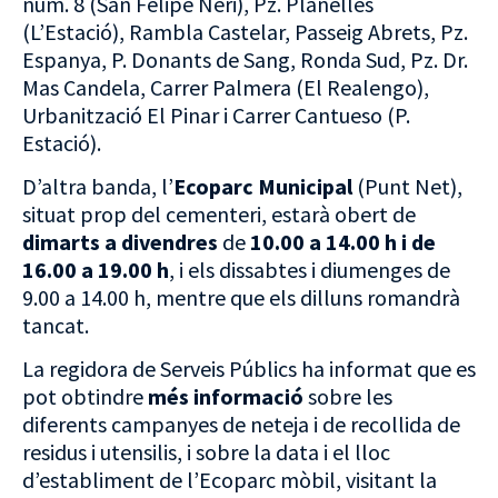
núm. 8 (San Felipe Neri), Pz. Planelles
(L’Estació), Rambla Castelar, Passeig Abrets, Pz.
Espanya, P. Donants de Sang, Ronda Sud, Pz. Dr.
Mas Candela, Carrer Palmera (El Realengo),
Urbanització El Pinar i Carrer Cantueso (P.
Estació).
D’altra banda, l’
Ecoparc Municipal
(Punt Net),
situat prop del cementeri, estarà obert de
dimarts a divendres
de
10.00 a 14.00 h i de
16.00 a 19.00 h
, i els dissabtes i diumenges de
9.00 a 14.00 h, mentre que els dilluns romandrà
tancat.
La regidora de Serveis Públics ha informat que es
pot obtindre
més informació
sobre les
diferents campanyes de neteja i de recollida de
residus i utensilis, i sobre la data i el lloc
d’establiment de l’Ecoparc mòbil, visitant la