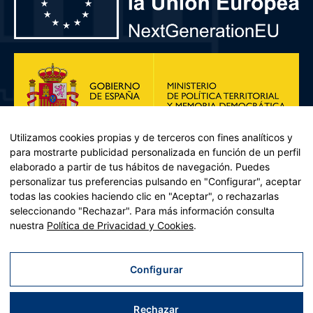
Utilizamos cookies propias y de terceros con fines analíticos y
para mostrarte publicidad personalizada en función de un perfil
elaborado a partir de tus hábitos de navegación. Puedes
personalizar tus preferencias pulsando en "Configurar", aceptar
todas las cookies haciendo clic en "Aceptar", o rechazarlas
seleccionando "Rechazar". Para más información consulta
Plan de Recuperación, Transformación y Resiliencia – Financiado por
nuestra
Política de Privacidad y Cookies
.
la Unión Europea << Next Generation EU>> Mecanismo de
Recuperación y resiliencia, establecido por el Reglamento (UE)
2021/241 del Parlamento Europeo y del Consejo, de 12 de febrero
Configurar
de 2021. Componente 11, Inversión 2 del PRTR gestionado por el
Ministerio de Política territorial.
Rechazar