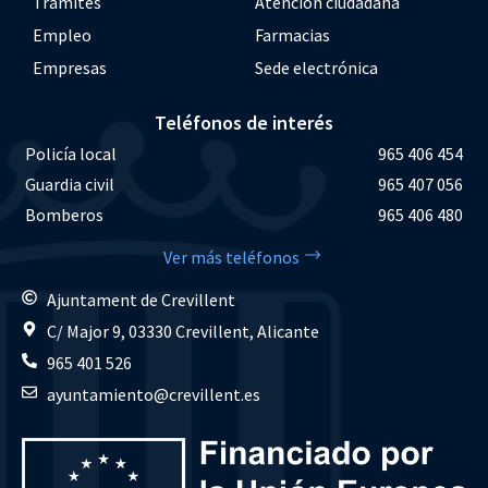
Trámites
Atención ciudadana
Empleo
Farmacias
Empresas
Sede electrónica
Teléfonos de interés
Policía local
965 406 454
Guardia civil
965 407 056
Bomberos
965 406 480
Ver más teléfonos
Ajuntament de Crevillent
C/ Major 9, 03330 Crevillent, Alicante
965 401 526
ayuntamiento@crevillent.es