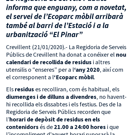
informa que enguany, com a novetat,
el servei de l’Ecoparc mòbil arribarà
també al barri de l’Estació i a la
urbanització “El Pinar”
Crevillent (21/01/2020).- La Regidoria de Serveis
Públics de Crevillent ha donat a conéixer el
nou
calendari de recollida de residus
i altres
utensilis o “enseres” per a l
‘any 2020
, així com
el corresponent a l
‘Ecoparc mòbil
.
Els
residus
es recolliran, com és habitual, els
diumenges i de dilluns a divendres
, no havent-
hi recollida els dissabtes i els festius. Des de la
Regidoria de Serveis Públics recorden que
l’
horari de depòsit de residus en els
contenidors
és de
21.00 a 24:00 hores
i que
l’incompliment d’aquest horari suposarà la