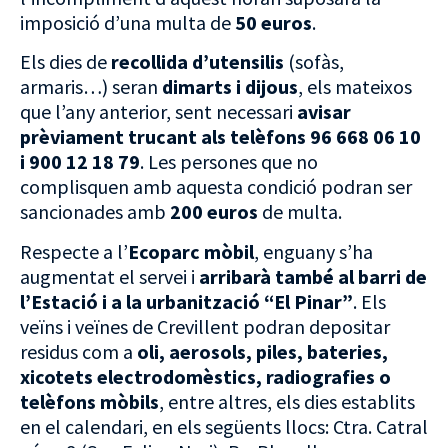
imposició d’una multa de
50 euros
.
Els dies de
recollida d’utensilis
(sofàs,
armaris…) seran
dimarts i dijous
, els mateixos
que l’any anterior, sent necessari
avisar
prèviament trucant als telèfons 96 668 06 10
i 900 12 18 79
. Les persones que no
complisquen amb aquesta condició podran ser
sancionades amb
200 euros
de multa.
Respecte a l’
Ecoparc mòbil
, enguany s’ha
augmentat el servei i
arribarà també al barri de
l’Estació i a la urbanització “El Pinar”
. Els
veïns i veïnes de Crevillent podran depositar
residus com a
oli, aerosols, piles, bateries,
xicotets electrodomèstics, radiografies o
telèfons mòbils
, entre altres, els dies establits
en el calendari, en els següents llocs: Ctra. Catral