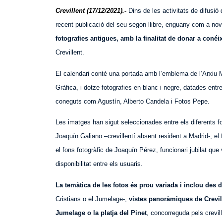
Crevillent (17/12/2021).-
Dins de les activitats de difusi
recent publicació del seu segon llibre, enguany com a nove
fotografies antigues, amb la finalitat de donar a coné
Crevillent.
El calendari conté una portada amb l’emblema de l’Arxiu 
Gràfica, i dotze fotografies en blanc i negre, datades entre
coneguts com Agustín, Alberto Candela i Fotos Pepe.
Les imatges han sigut seleccionades entre els diferents fo
Joaquín Galiano –crevillentí absent resident a Madrid-, el
el fons fotogràfic de Joaquín Pérez, funcionari jubilat que
disponibilitat entre els usuaris.
La temàtica de les fotos és prou variada i inclou des d
Cristians o el Jumelage-,
vistes panoràmiques de Crevill
Jumelage o la platja del Pinet
, concorreguda pels crevil