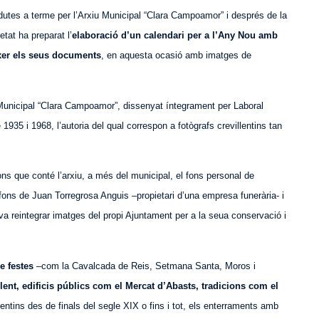
ó dutes a terme per l’Arxiu Municipal “Clara Campoamor” i després de la
tat ha preparat l’
elaboració d’un calendari per a l’Any Nou amb
ixer els seus documents
, en aquesta ocasió amb imatges de
Municipal “Clara Campoamor”, dissenyat íntegrament per Laboral
 1935 i 1968, l’autoria del qual correspon a fotògrafs crevillentins tan
ns que conté l’arxiu, a més del municipal, el fons personal de
 fons de Juan Torregrosa Anguis –propietari d’una empresa funerària- i
 va reintegrar imatges del propi Ajuntament per a la seua conservació i
e festes
–com la Cavalcada de Reis, Setmana Santa, Moros i
ent, edificis públics com el Mercat d’Abasts, tradicions com el
lentins des de finals del segle XIX o fins i tot, els enterraments amb