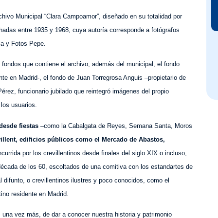
chivo Municipal “Clara Campoamor”, diseñado en su totalidad por
chadas entre 1935 y 1968, cuya autoría corresponde a fotógrafos
la y Fotos Pepe.
 fondos que contiene el archivo, además del municipal, el fondo
nte en Madrid-, el fondo de Juan Torregrosa Anguis –propietario de
érez, funcionario jubilado que reintegró imágenes del propio
los usuarios.
desde fiestas
–como la Cabalgata de Reyes, Semana Santa, Moros
illent, edificios públicos como el Mercado de Abastos,
ncurrida por los crevillentinos desde finales del siglo XIX o incluso,
 década de los 60, escoltados de una comitiva con los estandartes de
 difunto, o crevillentinos ilustres y poco conocidos, como el
tino residente en Madrid.
n, una vez más, de dar a conocer nuestra historia y patrimonio