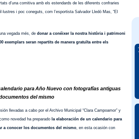
rtats d’una comitiva amb els estendards de les diferents confraries
il·lustres i poc coneguts, com l’esportista Salvador Lledó Mas, “El
i, una vegada més, de
donar a conéixer la nostra història i patrimoni
00 exemplars seran repartits de manera gratuïta entre els
calendario para Año Nuevo con fotografías antiguas
 documentos del mismo
usión llevadas a cabo por el Archivo Municipal “Clara Campoamor” y
ño como novedad ha preparado
la elaboración de un calendario para
dar a conocer los documentos del mismo
, en esta ocasión con