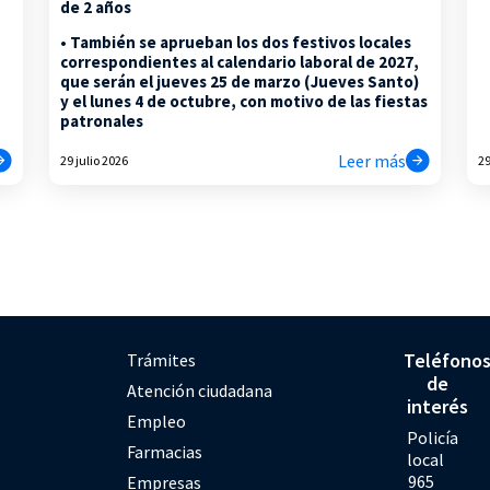
de 2 años
• También se aprueban los dos festivos locales
correspondientes al calendario laboral de 2027,
que serán el jueves 25 de marzo (Jueves Santo)
y el lunes 4 de octubre, con motivo de las fiestas
patronales
Leer más
29 julio 2026
29
Teléfono
Trámites
de
Atención ciudadana
interés
Empleo
Policía
Farmacias
local
965
Empresas