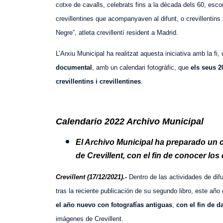
cotxe de cavalls, celebrats fins a la dècada dels 60, esco
crevillentines que acompanyaven al difunt, o crevillentins 
Negre”, atleta crevillentí resident a Madrid.
L’Arxiu Municipal ha realitzat aquesta iniciativa amb la f
documental
, amb un calendari fotogràfic, que
els seus 2
crevillentins i crevillentines
.
Calendario 2022 Archivo Municipal
El Archivo Municipal ha preparado un 
de Crevillent, con el fin de conocer
los
Crevillent (17/12/2021).-
Dentro de las actividades de dif
tras la reciente publicación de su segundo libro, este a
el año nuevo con fotografías antiguas
,
con el fin de 
imágenes de Crevillent.