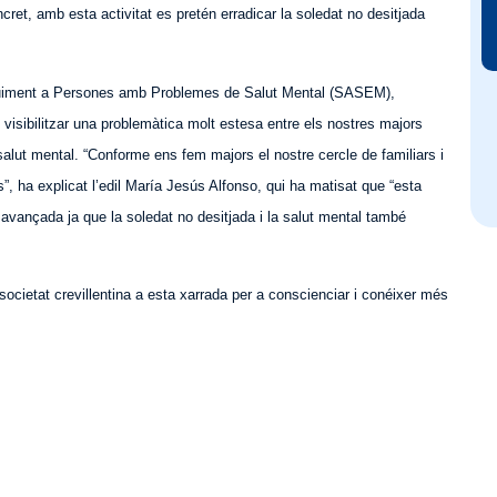
cret, amb esta activitat es pretén erradicar la soledat no desitjada
Seguiment a Persones amb Problemes de Salut Mental (SASEM),
visibilitzar una problemàtica molt estesa entre els nostres majors
salut mental. “Conforme ens fem majors el nostre cercle de familiars i
s”, ha explicat l’edil María Jesús Alfonso, qui ha matisat que “esta
avançada ja que la soledat no desitjada i la salut mental també
 societat crevillentina a esta xarrada per a conscienciar i conéixer més