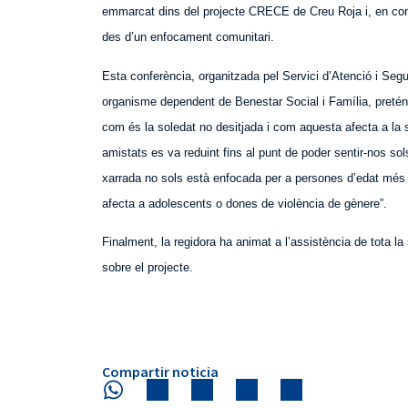
emmarcat dins del projecte
CRECE
de Creu Roja i, en con
des d’un enfocament comunitari.
Esta conferència, organitzada pel Servici d’Atenció i 
organisme dependent de Benestar Social i Família, pretén 
com és la soledat no desitjada i com
aquesta
afecta a la 
amistats es va reduint fins al punt de poder sentir-nos sol
xarrada no sols està enfocada per a persones d’edat més 
afecta a adolescents o dones de violència de gènere”.
Finalment, la regidora ha animat a l’assistència de tota la
sobre el projecte.
Compartir noticia