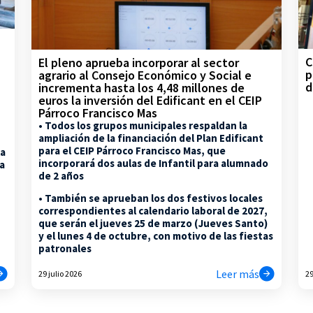
C
El pleno aprueba incorporar al sector
p
agrario al Consejo Económico y Social e
d
incrementa hasta los 4,48 millones de
euros la inversión del Edificant en el CEIP
Párroco Francisco Mas
• Todos los grupos municipales respaldan la
ampliación de la financiación del Plan Edificant
para el CEIP Párroco Francisco Mas, que
la
incorporará dos aulas de Infantil para alumnado
na
de 2 años
• También se aprueban los dos festivos locales
correspondientes al calendario laboral de 2027,
que serán el jueves 25 de marzo (Jueves Santo)
y el lunes 4 de octubre, con motivo de las fiestas
patronales
Leer más
29 julio 2026
29