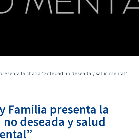
a presenta la charla “Soledad no deseada y salud mental”
 y Familia presenta la
 no deseada y salud
ental”