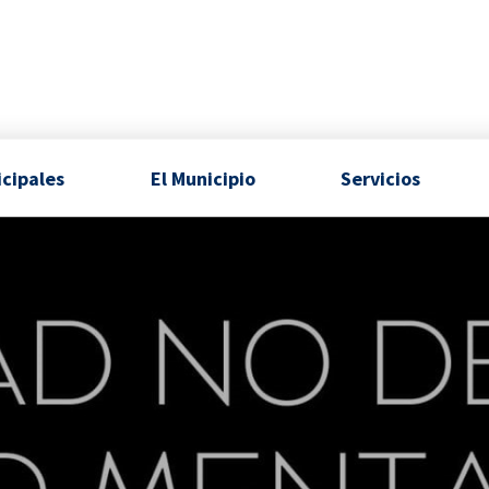
icipales
El Municipio
Servicios