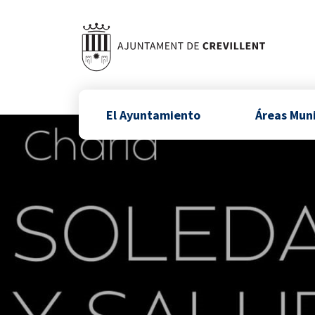
El Ayuntamiento
Áreas Mun