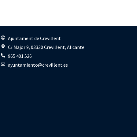
s
Ajuntament de Crevillent
C/ Major 9, 03330 Crevillent, Alicante
965 401 526
ayuntamiento@crevillent.es