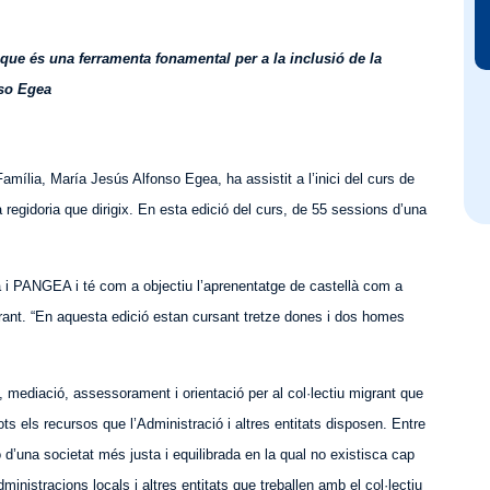
que és una ferramenta fonamental per a la inclusió de la
nso Egea
Família, María Jesús Alfonso Egea, ha assistit a l’inici del curs de
 regidoria que dirigix. En esta edició del curs, de 55 sessions d’una
 i PANGEA i té com a objectiu l’aprenentatge de castellà com a
rant. “En
aquesta
edició estan cursant tretze dones i dos homes
 mediació, assessorament i orientació per al col·lectiu migrant que
ots els recursos que l’Administració i altres entitats disposen. Entre
d’una societat més justa i equilibrada en la qual no existisca cap
nistracions locals i altres entitats que treballen amb el col·lectiu