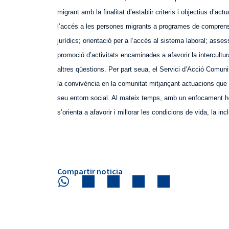
migrant amb la finalitat d’establir criteris i objectius d’ac
l’accés a les persones migrants a programes de comprensió
jurídics; orientació per a l’accés al sistema laboral; asses
promoció d’activitats encaminades a afavorir la intercultura
altres qüestions. Per part seua, el Servici d’Acció Comuni
la convivència en la comunitat mitjançant actuacions que f
seu entorn social. Al mateix temps, amb un enfocament holís
s’orienta a afavorir i millorar les condicions de vida, la inc
Compartir noticia