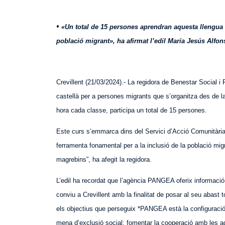
•
«
Un total de 15 persones aprendran aquesta llengua 
població migrant», ha afirmat l’edil María Jesús Alfo
Crevillent (21/03/2024).- La regidora de Benestar Social i 
castellà per a persones migrants que s’organitza des de la
hora cada classe, participa un total de 15 persones.
Este curs s’emmarca dins del Servici d’Acció Comunitària
ferramenta fonamental per a la inclusió de la població mig
magrebins”, ha afegit la regidora.
L’edil ha recordat que l’agència PANGEA oferix informació,
conviu a Crevillent amb la finalitat de posar al seu abast t
els objectius que perseguix *PANGEA està la configuració 
mena d’exclusió social; fomentar la cooperació amb les admi