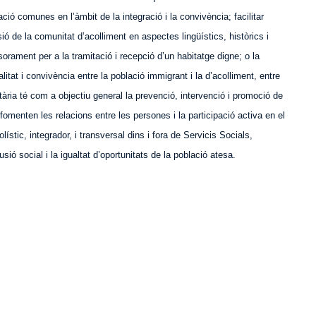
tuació comunes en l’àmbit de la integració i la convivència; facilitar
 de la comunitat d’acolliment en aspectes lingüístics, històrics i
sorament per a la tramitació i recepció d’un habitatge digne; o la
litat i convivència entre la població immigrant i la d’acolliment, entre
tària té com a objectiu general la prevenció, intervenció i promoció de
omenten les relacions entre les persones i la participació activa en el
tic, integrador, i transversal dins i fora de Servicis Socials,
lusió social i la igualtat d’oportunitats de la població atesa.