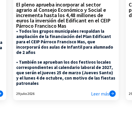
C
El pleno aprueba incorporar al sector
p
agrario al Consejo Económico y Social e
d
incrementa hasta los 4,48 millones de
euros la inversión del Edificant en el CEIP
Párroco Francisco Mas
• Todos los grupos municipales respaldan la
ampliación de la financiación del Plan Edificant
para el CEIP Párroco Francisco Mas, que
la
incorporará dos aulas de Infantil para alumnado
na
de 2 años
• También se aprueban los dos festivos locales
correspondientes al calendario laboral de 2027,
que serán el jueves 25 de marzo (Jueves Santo)
y el lunes 4 de octubre, con motivo de las fiestas
patronales
Leer más
29 julio 2026
29