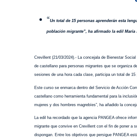
“
Un total de 15 personas aprenderán esta leng
población migrante”, ha afirmado la edil María
Crevillent (
2
1
/
0
3
/202
4
).- La concejala de Bienestar Socia
de castellano para personas migrantes que se organiza de
sesiones de una hora cada clase, participa un total de 15
Este curso se enmarca dentro del Servicio de Acción Com
castellano como herramienta fundamental para la inclusión
mujeres y dos hombres magrebíes”, ha añadido la conceja
La edil ha recordado que la agencia PANGEA ofrece inform
migrante que convive en Crevillent con el fin de poner a 
dispongan. Entre los objetivos que persigue PANGEA está 