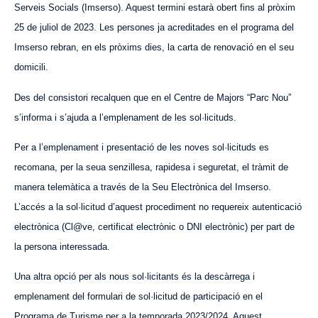
Serveis Socials (Imserso). Aquest termini estarà obert fins al pròxim
25 de juliol de 2023. Les persones ja acreditades en el programa del
Imserso rebran, en els pròxims dies, la carta de renovació en el seu
domicili.
Des del consistori recalquen que en el Centre de Majors “Parc Nou”
s’informa i s’ajuda a l’emplenament de les sol·licituds.
Per a l’emplenament i presentació de les noves sol·licituds es
recomana, per la seua senzillesa, rapidesa i seguretat, el tràmit de
manera telemàtica a través de la Seu Electrònica del Imserso.
L’accés a la sol·licitud d’aquest procediment no requereix autenticació
electrònica (Cl@ve, certificat electrònic o DNI electrònic) per part de
la persona interessada.
Una altra opció per als nous sol·licitants és la descàrrega i
emplenament del formulari de sol·licitud de participació en el
Programa de Turisme per a la temporada 2023/2024. Aquest