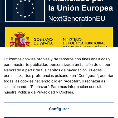
Utilizamos cookies propias y de terceros con fines analíticos y
para mostrarte publicidad personalizada en función de un perfil
elaborado a partir de tus hábitos de navegación. Puedes
personalizar tus preferencias pulsando en "Configurar", aceptar
todas las cookies haciendo clic en "Aceptar", o rechazarlas
seleccionando "Rechazar". Para más información consulta
Plan de Recuperación, Transformación y Resiliencia – Financiado por
nuestra
Política de Privacidad y Cookies
.
la Unión Europea << Next Generation EU>> Mecanismo de
Recuperación y resiliencia, establecido por el Reglamento (UE)
2021/241 del Parlamento Europeo y del Consejo, de 12 de febrero
Configurar
de 2021. Componente 11, Inversión 2 del PRTR gestionado por el