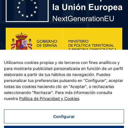
Utilizamos cookies propias y de terceros con fines analíticos y
para mostrarte publicidad personalizada en función de un perfil
elaborado a partir de tus hábitos de navegación. Puedes
personalizar tus preferencias pulsando en "Configurar", aceptar
todas las cookies haciendo clic en "Aceptar", o rechazarlas
seleccionando "Rechazar". Para más información consulta
Plan de Recuperación, Transformación y Resiliencia – Financiado por
nuestra
Política de Privacidad y Cookies
.
la Unión Europea << Next Generation EU>> Mecanismo de
Recuperación y resiliencia, establecido por el Reglamento (UE)
2021/241 del Parlamento Europeo y del Consejo, de 12 de febrero
Configurar
de 2021. Componente 11, Inversión 2 del PRTR gestionado por el
Ministerio de Política territorial.