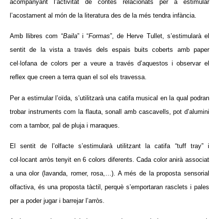
acompanyant l’activitat de contes relacionats per a estimular
l’acostament al món de la literatura des de la més tendra infància.
Amb llibres com “
Baila
” i “
Formas
”, de Herve Tullet, s’estimularà el
sentit de la vista a través dels espais buits coberts amb paper
cel·lofana de colors per a veure a través d’aquestos i observar el
reflex que creen a terra quan el sol els travessa.
Per a estimular l’oïda, s’utilitzarà una catifa musical en la qual podran
trobar instruments com la flauta, sonall amb cascavells, pot d’alumini
com a tambor, pal de pluja i maraques.
El sentit de l’olfacte s’estimularà utilitzant la catifa “tuff tray” i
col·locant arròs tenyit en 6 colors diferents. Cada color anirà associat
a una olor (lavanda, romer, rosa,…). A més de la proposta sensorial
olfactiva, és una proposta tàctil, perquè s’emportaran rasclets i pales
per a poder jugar i barrejar l’arròs.