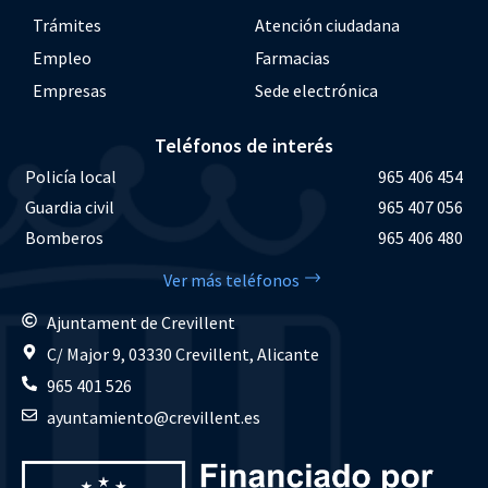
Trámites
Atención ciudadana
Empleo
Farmacias
Empresas
Sede electrónica
Teléfonos de interés
Policía local
965 406 454
Guardia civil
965 407 056
Bomberos
965 406 480
Ver más teléfonos
Ajuntament de Crevillent
C/ Major 9, 03330 Crevillent, Alicante
965 401 526
ayuntamiento@crevillent.es