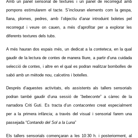
Amb un panel sensorial de textures i un panel de recorregut amb
pompons estimularem el tacte. S’inclouran elements com la gespa,
llana, plomes, pedres, amb l’objectiu d’anar introduint boletes pel
recorregut i veure on cauen, a més d’aprofitar per a explorar les
diferents textures dels tubs.
A més hauran dos espais més, un dedicat a la
conteteca
, en la qual
gaudir de la lectura de contes de manera lliure, a partir d’una cuidada
selecció de contes, i altre en el qual es podran realitzar bombolles de
sabó amb un mètode nou, calcetins i botelles.
Després d’aquestes activitats, els assistents als tallers sensorials
podran també gaudir d’una sessió de “
bebeconte
” a càrrec de la
narradora Criti Guti. Es tracta d’un
contacontes
creat especialment
per a la primera infància; a través del visual i sensorial farem una
passejada “
Contando del Sol a la Luna
”
Els tallers sensorials començaran a les 10:30 h. i posteriorment, al