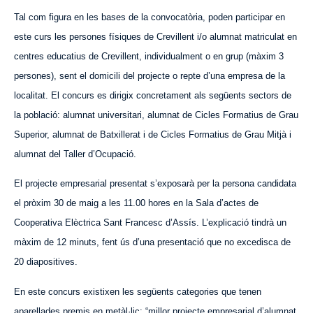
Tal com figura en les bases de la convocatòria, poden participar en
este curs les persones físiques de Crevillent i/o alumnat matriculat en
centres educatius de Crevillent, individualment o en grup (màxim 3
persones), sent el domicili del projecte o repte d’una empresa de la
localitat. El concurs es dirigix concretament als següents sectors de
la població: alumnat universitari, alumnat de Cicles Formatius de Grau
Superior, alumnat de Batxillerat i de Cicles Formatius de Grau Mitjà i
alumnat del Taller d’Ocupació.
El projecte empresarial presentat s’exposarà per la persona candidata
el pròxim 30 de maig a les 11.00 hores en la Sala d’actes de
Cooperativa Elèctrica Sant Francesc d’Assís. L’explicació tindrà un
màxim de 12 minuts, fent ús d’una presentació que no excedisca de
20 diapositives.
En este concurs existixen les següents categories que tenen
aparellades premis en metàl·lic: “millor projecte empresarial d’alumnat