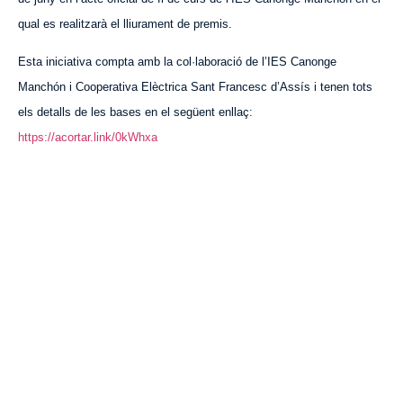
qual es realitzarà el lliurament de premis.
Esta iniciativa compta amb la col·laboració de l’IES Canonge
Manchón i Cooperativa Elèctrica Sant Francesc d’Assís i tenen tots
els detalls de les bases en el següent enllaç:
https://acortar.link/0kWhxa
VISITA CREVILLENT