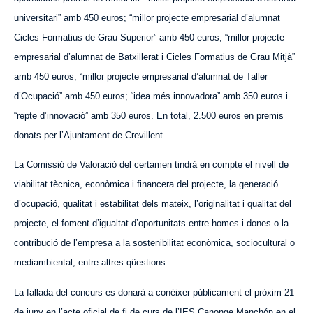
universitari” amb 450 euros; “millor projecte empresarial d’alumnat
Cicles Formatius de Grau Superior” amb 450 euros; “millor projecte
empresarial d’alumnat de Batxillerat i Cicles Formatius de Grau Mitjà”
amb 450 euros; “millor projecte empresarial d’alumnat de Taller
d’Ocupació” amb 450 euros; “idea més innovadora” amb 350 euros i
“repte d’innovació” amb 350 euros. En total, 2.500 euros en premis
donats per l’Ajuntament de Crevillent.
La Comissió de Valoració del certamen tindrà en compte el nivell de
viabilitat tècnica, econòmica i financera del projecte, la generació
d’ocupació, qualitat i estabilitat dels mateix, l’originalitat i qualitat del
projecte, el foment d’igualtat d’oportunitats entre homes i dones o la
contribució de l’empresa a la sostenibilitat econòmica, sociocultural o
mediambiental, entre altres qüestions.
La fallada del concurs es donarà a conéixer públicament el pròxim 21
de juny en l’acte oficial de fi de curs de l’IES Canonge Manchón en el