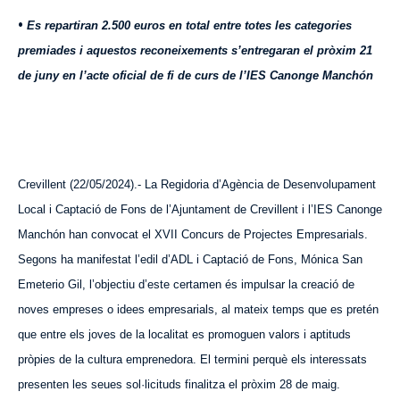
•
Es repartiran 2.500 euros en total entre totes les categories
premiades i aquestos reconeixements s’entregaran el pròxim 21
de juny en l’acte oficial de fi de curs de l’IES Canonge Manchón
Crevillent (
22
/05/2024).- La Regidoria d’Agència de Desenvolupament
Local i Captació de Fons de l’Ajuntament de Crevillent i l’IES Canonge
Manchón han convocat el XVII Concurs de Projectes Empresarials.
Segons ha manifestat l’edil d’ADL i Captació de Fons, Mónica San
Emeterio Gil, l’objectiu d’este certamen és impulsar la creació de
noves empreses o idees empresarials, al mateix temps que es pretén
que entre els joves de la localitat es promoguen valors i aptituds
pròpies de la cultura emprenedora. El termini perquè els interessats
presenten les seues sol·licituds finalitza el pròxim 28 de maig.