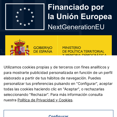
Utilizamos cookies propias y de terceros con fines analíticos y
para mostrarte publicidad personalizada en función de un perfil
elaborado a partir de tus hábitos de navegación. Puedes
personalizar tus preferencias pulsando en "Configurar", aceptar
todas las cookies haciendo clic en "Aceptar", o rechazarlas
seleccionando "Rechazar". Para más información consulta
Plan de Recuperación, Transformación y Resiliencia – Financiado por
nuestra
Política de Privacidad y Cookies
.
la Unión Europea << Next Generation EU>> Mecanismo de
Recuperación y resiliencia, establecido por el Reglamento (UE)
2021/241 del Parlamento Europeo y del Consejo, de 12 de febrero
Configurar