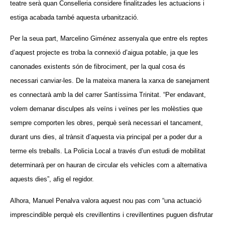
teatre serà quan Conselleria considere finalitzades les actuacions i
estiga acabada també aquesta urbanització.
Per la seua part, Marcelino Giménez assenyala que entre els reptes
d’aquest projecte es troba la connexió d’aigua potable, ja que les
canonades existents són de fibrociment, per la qual cosa és
necessari canviar-les. De la mateixa manera la xarxa de sanejament
es connectarà amb la del carrer Santíssima Trinitat. “Per endavant,
volem demanar disculpes als veïns i veïnes per les molèsties que
sempre comporten les obres, perquè serà necessari el tancament,
durant uns dies, al trànsit d’aquesta via principal per a poder dur a
terme els treballs. La Policia Local a través d’un estudi de mobilitat
determinarà per on hauran de circular els vehicles com a alternativa
aquests dies”, afig el regidor.
Alhora, Manuel Penalva valora aquest nou pas com “una actuació
imprescindible perquè els crevillentins i crevillentines puguen disfrutar