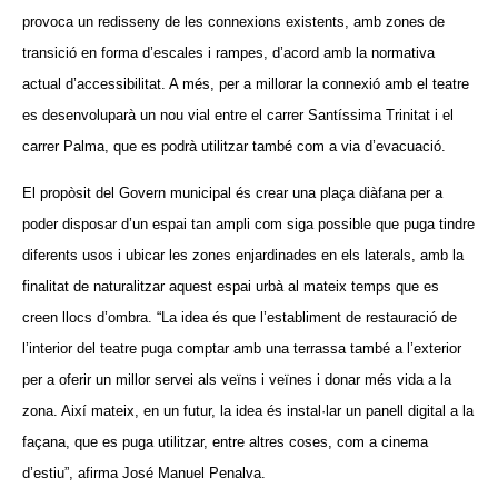
provoca un redisseny de les connexions existents, amb zones de
transició en forma d’escales i rampes, d’acord amb la normativa
actual d’accessibilitat. A més, per a millorar la connexió amb el teatre
es desenvoluparà un nou vial entre el carrer Santíssima Trinitat i el
carrer Palma, que es podrà utilitzar també com a via d’evacuació.
El propòsit del Govern municipal és crear una plaça diàfana per a
poder disposar d’un espai tan ampli com siga possible que puga tindre
diferents usos i ubicar les zones enjardinades en els laterals, amb la
finalitat de naturalitzar aquest espai urbà al mateix temps que es
creen llocs d’ombra. “La idea és que l’establiment de restauració de
l’interior del teatre puga comptar amb una terrassa també a l’exterior
per a oferir un millor servei als veïns i veïnes i donar més vida a la
zona. Així mateix, en un futur, la idea és instal·lar un panell digital a la
façana, que es puga utilitzar, entre altres coses, com a cinema
d’estiu”, afirma José Manuel Penalva.