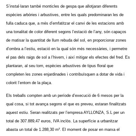
S’instal·laran també monticles de gespa que allotjaran diferents
espècies arbòries i arbustives, entre les quals predominaran les de
fulla caduca que, a més d’emfatitzar el canvi de les estacions amb
una tonalitat de color diferent segons l’estació de l’any, són capaços
de matisar la quantitat de llum rebuda del sol, en proporcionar zones
d’ombra a l’estiu, estació en la qual són més necessàries, i permetre
el pas dels raigs de sol a l’hivern, i així mitigar els efectes del fred. Es
plantaran, al seu torn, espècies arbustives de tipus floral que
completen les zones enjardinades i contribuïsquen a dotar de vida i
colorit l’entorn de la plaça.
Els treballs compten amb un període d’execució de 6 mesos per la
qual cosa, si tot avança segons el que es preveu, estaran finalitzats
aquest estiu. Seran realitzats per l’empresa AYLLONZA, S.L per un
total de 307.889,47 euros, IVA inclòs. La superfície a urbanitzar
abasta un total de 1.288,30 m². El moment de posar en marxa el