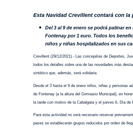
E
sta Navidad
Crevillent contará c
on
l
a
Del 3 al 9 de enero se podrá
patinar
en 
Fontenay
por 1 euro. Todos los benefic
niños y niñas hospitalizados en sus c
Crevillent (
29
/
12
/2021).-
Las concejalías de Deportes, Ju
todos los detalles sobre una de las novedades más desta
sintético
que, además, será solidaria
.
Desde el 3 hasta el 9 de enero
niños, niñas y personas a
de Fontenay
(a la altura del Gimnasio Municipal), en hora
la tarde con motivo de la Cabalgata y el jueves 6, Día de
Para esta actividad no será
necesario reservar previamen
pases s
e establecerán grupos reducidos por orden de lle