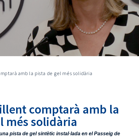
omptarà amb la pista de gel més solidària
illent comptarà amb la
el més solidària
una pista de gel sintètic instal·lada en el Passeig de