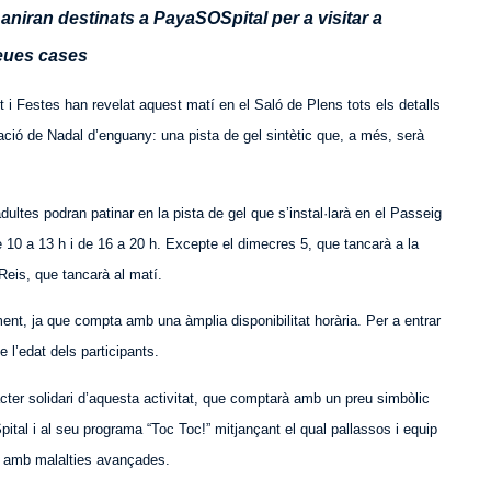
 aniran destinats a PayaSOSpital per a visitar a
seues cases
t i Festes han revelat aquest matí en el Saló de Plens tots els detalls
ció de Nadal d’enguany: una pista de gel sintètic que, a més, serà
 adultes podran
patinar
en la pista de gel que s’instal·larà en el Passeig
e 10 a 13 h i de 16 a 20 h. Excepte el dimecres 5, que tancarà a la
Reis, que tancarà al matí.
ment, ja que compta amb una àmplia disponibilitat horària. Per a
entrar
e l’edat dels participants.
cter solidari d’aquesta activitat, que comptarà amb un preu simbòlic
ital i al seu programa “Toc Toc!” mitjançant el qual pallassos i equip
s amb malalties avançades.