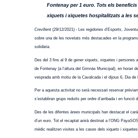
Fontenay per 1 euro. Tots els beneficis
xiquets i xiquetes hospitalitzats a les 
Crevillent (29/12/2021).- Les regidories d’Esports, Joventu
sobre una de les novetats més desta
cad
es en la programa
solidària.
Des del 3 fins al 9 de gener xiquets, xiquetes i persones
de Fontenay (a l’altura del Gimnàs Municipal), en horari d
vesprada amb motiu de la Cavalcada i el dijous 6, Dia de 
Per a aquesta activitat no serà necessari reservar prèvia
s’establiran grups reduïts per ordre d’arribada i en funció d
Des de les difentes àrees municipals han destacat el carà
d’un euro. Tot el recaptat anirà destinat a l’ONG PayaSOSp
mèdic realitzen visites a les
cases
dels xiquets i xiquete