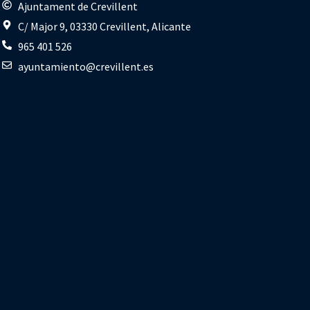
s
Ajuntament de Crevillent
C/ Major 9, 03330 Crevillent, Alicante
965 401 526
ayuntamiento@crevillent.es