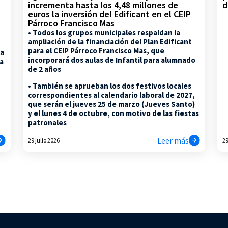
d
incrementa hasta los 4,48 millones de
euros la inversión del Edificant en el CEIP
Párroco Francisco Mas
• Todos los grupos municipales respaldan la
ampliación de la financiación del Plan Edificant
para el CEIP Párroco Francisco Mas, que
la
incorporará dos aulas de Infantil para alumnado
na
de 2 años
• También se aprueban los dos festivos locales
correspondientes al calendario laboral de 2027,
que serán el jueves 25 de marzo (Jueves Santo)
y el lunes 4 de octubre, con motivo de las fiestas
patronales
Leer más
29 julio 2026
29