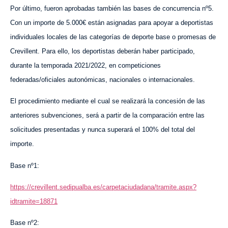
Por último, fueron aprobadas también las bases de concurrencia nº5.
Con un importe de 5.000€ están asignadas para apoyar a deportistas
individuales locales de las categorías de deporte base o promesas de
Crevillent. Para ello, los deportistas deberán haber participado,
durante la temporada 2021/2022, en competiciones
federadas/oficiales autonómicas, nacionales o internacionales.
El procedimiento mediante el cual se realizará la concesión de las
anteriores subvenciones, será a partir de la comparación entre las
solicitudes presentadas y nunca superará el 100% del total del
importe.
Base nº1:
https://crevillent.sedipualba.es/carpetaciudadana/tramite.aspx?
idtramite=18871
Base nº2: