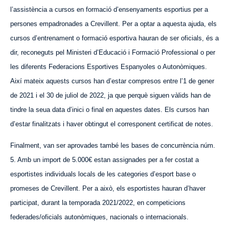
l’assistència a cursos en formació d’ensenyaments esportius per a
persones empadronades a Crevillent. Per a optar a aquesta ajuda, els
cursos d’entrenament o formació esportiva hauran de ser oficials, és a
dir, reconeguts pel Ministeri d’Educació i Formació Professional o per
les diferents Federacions Esportives Espanyoles o Autonòmiques.
Així mateix aquests cursos han d’estar compresos entre l’1 de gener
de 2021 i el 30 de juliol de 2022, ja que perquè siguen vàlids han de
tindre la seua data d’inici o final en aquestes dates. Els cursos han
d’estar finalitzats i haver obtingut el corresponent certificat de notes.
Finalment, van ser aprovades també les bases de concurrència núm.
5. Amb un import de 5.000€ estan assignades per a fer costat a
esportistes individuals locals de les categories d’esport base o
promeses de Crevillent. Per a això, els esportistes hauran d’haver
participat, durant la temporada 2021/2022, en competicions
federades/oficials autonòmiques, nacionals o internacionals.