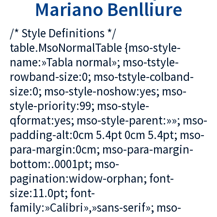
Mariano Benlliure
/* Style Definitions */
table.MsoNormalTable {mso-style-
name:»Tabla normal»; mso-tstyle-
rowband-size:0; mso-tstyle-colband-
size:0; mso-style-noshow:yes; mso-
style-priority:99; mso-style-
qformat:yes; mso-style-parent:»»; mso-
padding-alt:0cm 5.4pt 0cm 5.4pt; mso-
para-margin:0cm; mso-para-margin-
bottom:.0001pt; mso-
pagination:widow-orphan; font-
size:11.0pt; font-
family:»Calibri»,»sans-serif»; mso-