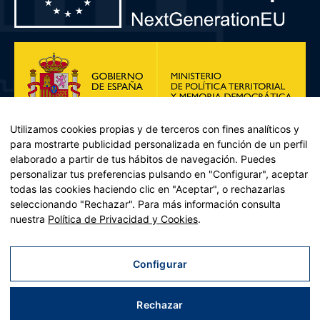
Utilizamos cookies propias y de terceros con fines analíticos y
para mostrarte publicidad personalizada en función de un perfil
elaborado a partir de tus hábitos de navegación. Puedes
personalizar tus preferencias pulsando en "Configurar", aceptar
todas las cookies haciendo clic en "Aceptar", o rechazarlas
seleccionando "Rechazar". Para más información consulta
Plan de Recuperación, Transformación y Resiliencia – Financiado por
nuestra
Política de Privacidad y Cookies
.
la Unión Europea << Next Generation EU>> Mecanismo de
Recuperación y resiliencia, establecido por el Reglamento (UE)
2021/241 del Parlamento Europeo y del Consejo, de 12 de febrero
Configurar
de 2021. Componente 11, Inversión 2 del PRTR gestionado por el
Ministerio de Política territorial.
Rechazar