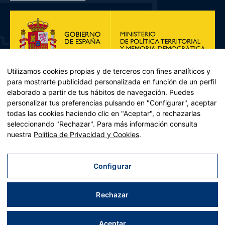
Utilizamos cookies propias y de terceros con fines analíticos y
para mostrarte publicidad personalizada en función de un perfil
elaborado a partir de tus hábitos de navegación. Puedes
personalizar tus preferencias pulsando en "Configurar", aceptar
todas las cookies haciendo clic en "Aceptar", o rechazarlas
seleccionando "Rechazar". Para más información consulta
Plan de Recuperación, Transformación y Resiliencia – Financiado por
nuestra
Política de Privacidad y Cookies
.
la Unión Europea << Next Generation EU>> Mecanismo de
Recuperación y resiliencia, establecido por el Reglamento (UE)
2021/241 del Parlamento Europeo y del Consejo, de 12 de febrero
Configurar
de 2021. Componente 11, Inversión 2 del PRTR gestionado por el
Ministerio de Política territorial.
Rechazar
Aviso legal
|
Política de privacidad
|
Política de cookies
|
Accesibilidad
|
Mapa web
| Desarrollado por
Tres
tristes
tigres
Aceptar