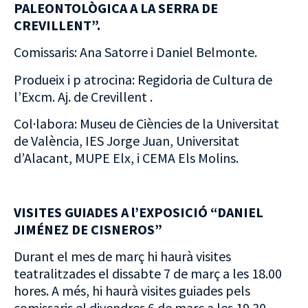
PALEONTOLÒGICA A LA SERRA DE
CREVILLENT”.
Comissaris: Ana Satorre i Daniel Belmonte.
Produeix i p atrocina: Regidoria de Cultura de
l’Excm. Aj. de Crevillent .
Col·labora: Museu de Ciències de la Universitat
de València, IES Jorge Juan, Universitat
d’Alacant, MUPE Elx, i CEMA Els Molins.
VISITES GUIADES A l’EXPOSICIÓ “DANIEL
JIMÉNEZ DE CISNEROS”
Durant el mes de març hi haurà visites
teatralitzades el dissabte 7 de març a les 18.00
hores. A més, hi haurà visites guiades pels
comissaris el divendres 6 de març a les 19.30