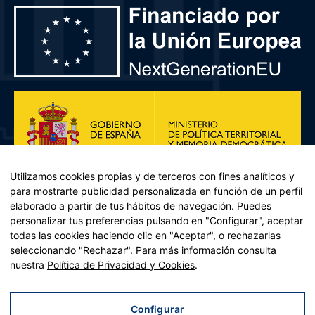
Utilizamos cookies propias y de terceros con fines analíticos y
para mostrarte publicidad personalizada en función de un perfil
elaborado a partir de tus hábitos de navegación. Puedes
personalizar tus preferencias pulsando en "Configurar", aceptar
todas las cookies haciendo clic en "Aceptar", o rechazarlas
seleccionando "Rechazar". Para más información consulta
Plan de Recuperación, Transformación y Resiliencia – Financiado por
nuestra
Política de Privacidad y Cookies
.
la Unión Europea << Next Generation EU>> Mecanismo de
Recuperación y resiliencia, establecido por el Reglamento (UE)
2021/241 del Parlamento Europeo y del Consejo, de 12 de febrero
Configurar