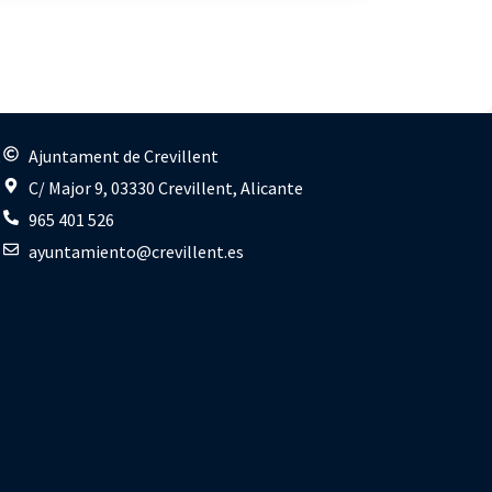
s
Ajuntament de Crevillent
C/ Major 9, 03330 Crevillent, Alicante
965 401 526
ayuntamiento@crevillent.es