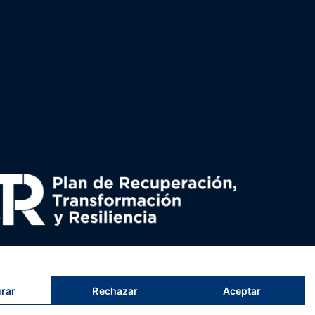
uperación y resiliencia, establecido por el Reglamento
nado por el Ministerio de Política territorial.
rar
Rechazar
Aceptar
s
tristes
tigres