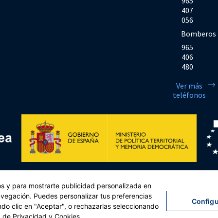
965
407
056
Bomberos
965
406
480
Ver más
teléfonos
Financiado por la Unión Europea << Next Generation EU>> Mecanismo de Rec
cos y para mostrarte publicidad personalizada en
sejo, de 12 de febrero de 2021. Componente 11, Inversión 2 del PRTR gestio
navegación. Puedes personalizar tus preferencias
Configu
ndo clic en "Aceptar", o rechazarlas seleccionando
lítica de privacidad
|
Política de cookies
|
Accesibilidad
|
Mapa web
| Desarrollado por
Tre
a de Privacidad y Cookies
.