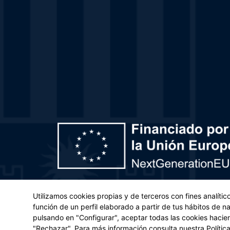
Plan de Recuperación, Transformación y Resiliencia – 
Utilizamos cookies propias y de terceros con fines analíti
(UE) 2021/241 del Parlamento Europeo y del Con
función de un perfil elaborado a partir de tus hábitos de 
pulsando en "Configurar", aceptar todas las cookies hacie
Aviso legal
|
Po
"Rechazar". Para más información consulta nuestra
Polític