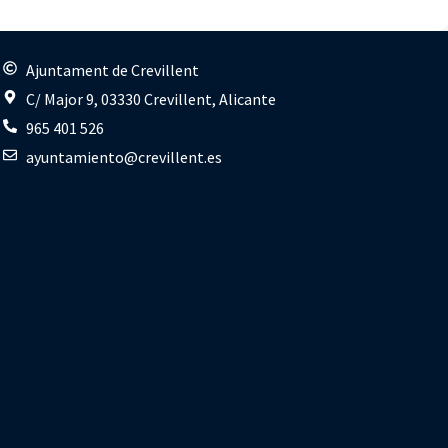
s
Ajuntament de Crevillent
C/ Major 9, 03330 Crevillent, Alicante
965 401 526
ayuntamiento@crevillent.es