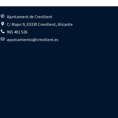
s
Ajuntament de Crevillent
C/ Major 9, 03330 Crevillent, Alicante
965 401 526
ayuntamiento@crevillent.es