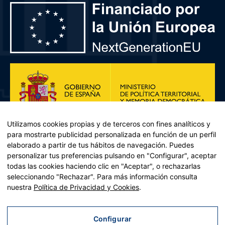
Utilizamos cookies propias y de terceros con fines analíticos y
para mostrarte publicidad personalizada en función de un perfil
elaborado a partir de tus hábitos de navegación. Puedes
personalizar tus preferencias pulsando en "Configurar", aceptar
todas las cookies haciendo clic en "Aceptar", o rechazarlas
seleccionando "Rechazar". Para más información consulta
Plan de Recuperación, Transformación y Resiliencia – Financiado por
nuestra
Política de Privacidad y Cookies
.
la Unión Europea << Next Generation EU>> Mecanismo de
Recuperación y resiliencia, establecido por el Reglamento (UE)
2021/241 del Parlamento Europeo y del Consejo, de 12 de febrero
Configurar