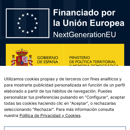
Utilizamos cookies propias y de terceros con fines analíticos y
para mostrarte publicidad personalizada en función de un perfil
elaborado a partir de tus hábitos de navegación. Puedes
personalizar tus preferencias pulsando en "Configurar", aceptar
todas las cookies haciendo clic en "Aceptar", o rechazarlas
seleccionando "Rechazar". Para más información consulta
Plan de Recuperación, Transformación y Resiliencia – Financiado por
nuestra
Política de Privacidad y Cookies
.
la Unión Europea << Next Generation EU>> Mecanismo de
Recuperación y resiliencia, establecido por el Reglamento (UE)