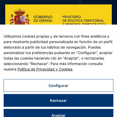
Utilizamos cookies propias y de terceros con fines analíticos y
para mostrarte publicidad personalizada en función de un perfil
elaborado a partir de tus hábitos de navegación. Puedes
personalizar tus preferencias pulsando en "Configurar", aceptar
todas las cookies haciendo clic en "Aceptar", o rechazarlas
seleccionando "Rechazar". Para más información consulta
Plan de Recuperación, Transformación y Resiliencia – Financiado por
nuestra
Política de Privacidad y Cookies
.
la Unión Europea << Next Generation EU>> Mecanismo de
Recuperación y resiliencia, establecido por el Reglamento (UE)
2021/241 del Parlamento Europeo y del Consejo, de 12 de febrero
Configurar
de 2021. Componente 11, Inversión 2 del PRTR gestionado por el
Ministerio de Política territorial.
Rechazar
Aviso legal
|
Política de privacidad
|
Política de cookies
|
Accesibilidad
|
Mapa web
| Desarrollado por
Tres
tristes
tigres
Aceptar