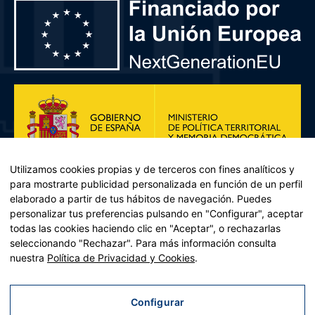
Utilizamos cookies propias y de terceros con fines analíticos y
para mostrarte publicidad personalizada en función de un perfil
elaborado a partir de tus hábitos de navegación. Puedes
personalizar tus preferencias pulsando en "Configurar", aceptar
todas las cookies haciendo clic en "Aceptar", o rechazarlas
seleccionando "Rechazar". Para más información consulta
Plan de Recuperación, Transformación y Resiliencia – Financiado por
nuestra
Política de Privacidad y Cookies
.
la Unión Europea << Next Generation EU>> Mecanismo de
Recuperación y resiliencia, establecido por el Reglamento (UE)
2021/241 del Parlamento Europeo y del Consejo, de 12 de febrero
Configurar
de 2021. Componente 11, Inversión 2 del PRTR gestionado por el