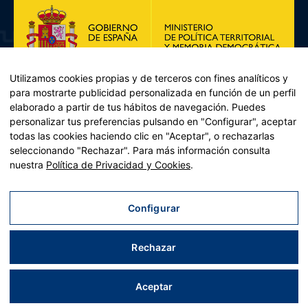
Utilizamos cookies propias y de terceros con fines analíticos y
para mostrarte publicidad personalizada en función de un perfil
elaborado a partir de tus hábitos de navegación. Puedes
personalizar tus preferencias pulsando en "Configurar", aceptar
todas las cookies haciendo clic en "Aceptar", o rechazarlas
seleccionando "Rechazar". Para más información consulta
Plan de Recuperación, Transformación y Resiliencia – Financiado por
nuestra
Política de Privacidad y Cookies
.
la Unión Europea << Next Generation EU>> Mecanismo de
Recuperación y resiliencia, establecido por el Reglamento (UE)
2021/241 del Parlamento Europeo y del Consejo, de 12 de febrero
Configurar
de 2021. Componente 11, Inversión 2 del PRTR gestionado por el
Ministerio de Política territorial.
Rechazar
Aviso legal
|
Política de privacidad
|
Política de cookies
|
Accesibilidad
|
Mapa web
| Desarrollado por
Tres
tristes
tigres
Aceptar