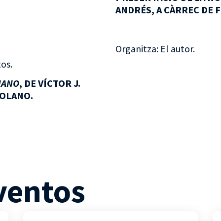
ANDRÉS, A CÀRREC DE 
Organitza: El autor.
os.
MANO
, DE VÍCTOR J.
COLANO.
ventos