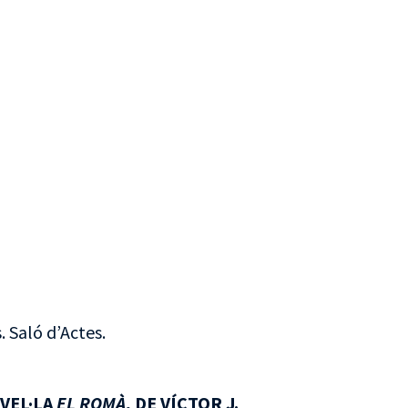
 Saló d’Actes.
VEL·LA
EL ROMÀ
, DE VÍCTOR J.