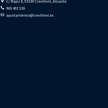
C/ Major 9, 03330 Crevillent, Alicante
965 401 526
ayuntamiento@crevillent.es