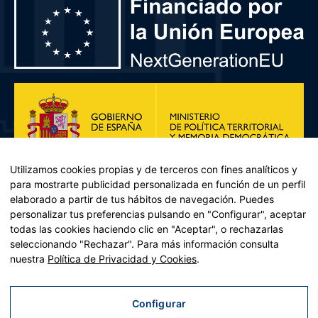
Utilizamos cookies propias y de terceros con fines analíticos y
para mostrarte publicidad personalizada en función de un perfil
elaborado a partir de tus hábitos de navegación. Puedes
personalizar tus preferencias pulsando en "Configurar", aceptar
todas las cookies haciendo clic en "Aceptar", o rechazarlas
seleccionando "Rechazar". Para más información consulta
Plan de Recuperación, Transformación y Resiliencia – Financiado por
nuestra
Política de Privacidad y Cookies
.
la Unión Europea << Next Generation EU>> Mecanismo de
Recuperación y resiliencia, establecido por el Reglamento (UE)
2021/241 del Parlamento Europeo y del Consejo, de 12 de febrero
Configurar
de 2021. Componente 11, Inversión 2 del PRTR gestionado por el