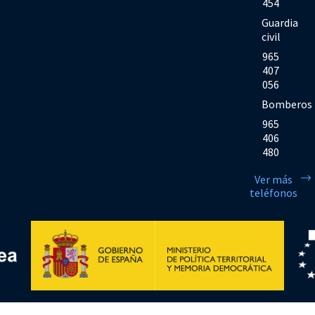
454
Guardia
civil
965
407
056
Bomberos
965
406
480
Ver más
teléfonos
Financiado por la Unión Europea << Next Generation EU>> Mecanismo de Rec