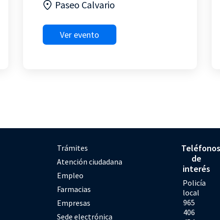
Paseo Calvario
Ver evento
Teléfono
Trámites
de
Atención ciudadana
interés
Empleo
Policía
Farmacias
local
965
Empresas
406
Sede electrónica