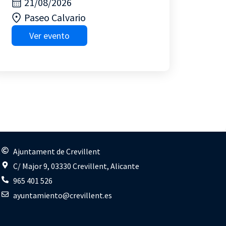
21/08/2026
Paseo Calvario
Ver evento
s
Ajuntament de Crevillent
C/ Major 9, 03330 Crevillent, Alicante
965 401 526
ayuntamiento@crevillent.es