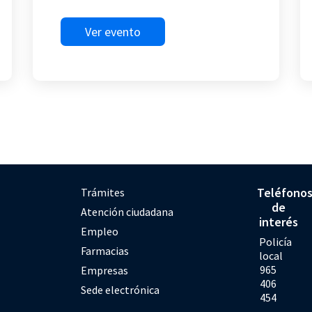
Ver evento
Teléfono
Trámites
de
Atención ciudadana
interés
Empleo
Policía
Farmacias
local
965
Empresas
406
Sede electrónica
454