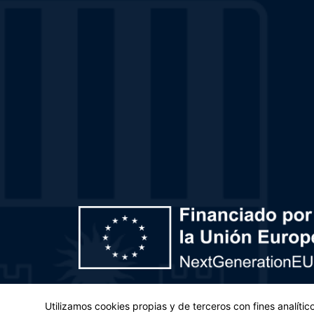
Plan de Recuperación, Transformación y Resiliencia – 
Utilizamos cookies propias y de terceros con fines analíti
(UE) 2021/241 del Parlamento Europeo y del Con