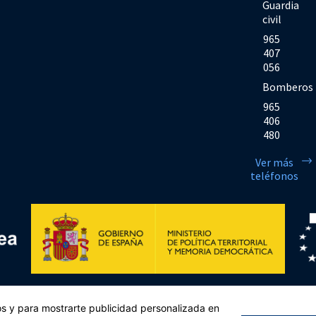
Guardia
civil
965
407
056
Bomberos
965
406
480
Ver más
teléfonos
Financiado por la Unión Europea << Next Generation EU>> Mecanismo de Rec
cos y para mostrarte publicidad personalizada en
sejo, de 12 de febrero de 2021. Componente 11, Inversión 2 del PRTR gestio