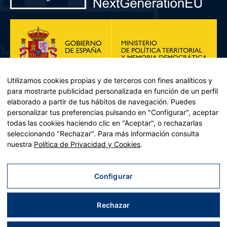
Utilizamos cookies propias y de terceros con fines analíticos y
para mostrarte publicidad personalizada en función de un perfil
elaborado a partir de tus hábitos de navegación. Puedes
personalizar tus preferencias pulsando en "Configurar", aceptar
todas las cookies haciendo clic en "Aceptar", o rechazarlas
seleccionando "Rechazar". Para más información consulta
Plan de Recuperación, Transformación y Resiliencia – Financiado por
nuestra
Política de Privacidad y Cookies
.
la Unión Europea << Next Generation EU>> Mecanismo de
Recuperación y resiliencia, establecido por el Reglamento (UE)
2021/241 del Parlamento Europeo y del Consejo, de 12 de febrero
Configurar
de 2021. Componente 11, Inversión 2 del PRTR gestionado por el
Ministerio de Política territorial.
Rechazar
Aviso legal
|
Política de privacidad
|
Política de cookies
|
Accesibilidad
|
Mapa web