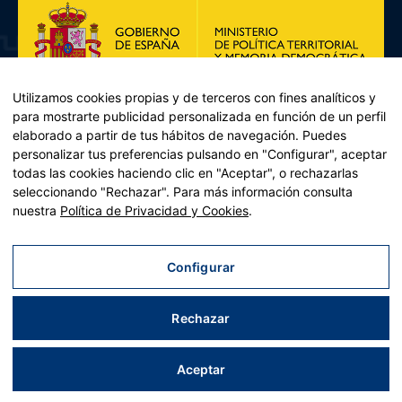
Utilizamos cookies propias y de terceros con fines analíticos y
para mostrarte publicidad personalizada en función de un perfil
elaborado a partir de tus hábitos de navegación. Puedes
personalizar tus preferencias pulsando en "Configurar", aceptar
todas las cookies haciendo clic en "Aceptar", o rechazarlas
seleccionando "Rechazar". Para más información consulta
Plan de Recuperación, Transformación y Resiliencia – Financiado por
nuestra
Política de Privacidad y Cookies
.
la Unión Europea << Next Generation EU>> Mecanismo de
Recuperación y resiliencia, establecido por el Reglamento (UE)
2021/241 del Parlamento Europeo y del Consejo, de 12 de febrero
Configurar
de 2021. Componente 11, Inversión 2 del PRTR gestionado por el
Ministerio de Política territorial.
Rechazar
Aviso legal
|
Política de privacidad
|
Política de cookies
|
Accesibilidad
|
Mapa web
| Desarrollado por
Tres
tristes
tigres
Aceptar