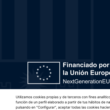
Plan de Recuperación, Transformación y Resiliencia – 
Utilizamos cookies propias y de terceros con fines analíti
(UE) 2021/241 del Parlamento Europeo y del Con
función de un perfil elaborado a partir de tus hábitos de 
pulsando en "Configurar", aceptar todas las cookies hacie