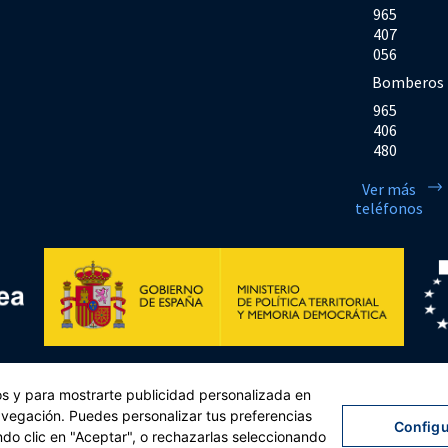
965
407
056
Bomberos
965
406
480
Ver más
teléfonos
Financiado por la Unión Europea << Next Generation EU>> Mecanismo de Rec
cos y para mostrarte publicidad personalizada en
sejo, de 12 de febrero de 2021. Componente 11, Inversión 2 del PRTR gestio
navegación. Puedes personalizar tus preferencias
Configu
ndo clic en "Aceptar", o rechazarlas seleccionando